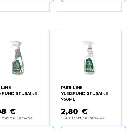
lma. Voit tehdä valinnat tuotteen sivulla.
ä tuotteella on useampi muunnelma. Voit tehdä valinnat 
-LINE
PURI-LINE
NPUHDISTUSAINE
YLEISPUHDISTUSAINE
750ML
98
€
2,80
€
Myyntiyksikkö ALV 0%
/ Pullo
Myyntiyksikkö ALV 0%