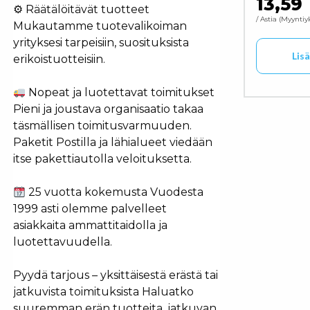
13,59
⚙ Räätälöitävät tuotteet
/ Astia
Myyntiy
Mukautamme tuotevalikoiman
yrityksesi tarpeisiin, suosituksista
Lis
erikoistuotteisiin.
Nopeat ja luotettavat toimitukset
Pieni ja joustava organisaatio takaa
täsmällisen toimitusvarmuuden.
Paketit Postilla ja lähialueet viedään
itse pakettiautolla veloituksetta.
25 vuotta kokemusta Vuodesta
1999 asti olemme palvelleet
asiakkaita ammattitaidolla ja
luotettavuudella.
Pyydä tarjous – yksittäisestä erästä tai
jatkuvista toimituksista Haluatko
suuremman erän tuotteita, jatkuvan