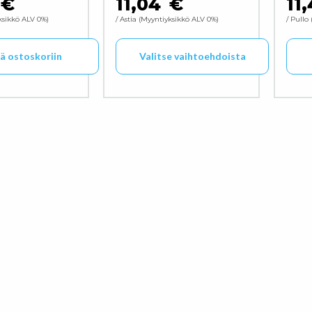
€
11,04
€
11
ksikkö ALV 0%
/ Astia
Myyntiyksikkö ALV 0%
/ Pullo
ää ostoskoriin
Valitse vaihtoehdoista
Tällä tuotteella on useampi muunne