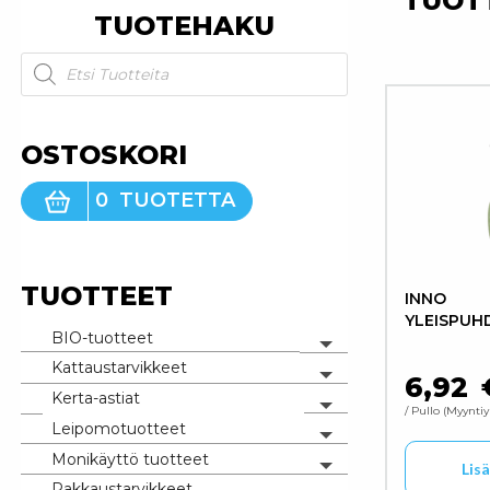
TUOT
TUOTEHAKU
Products search
OSTOSKORI
0
TUOTETTA
TUOTTEET
INNO
YLEISPUH
BIO-tuotteet
Toggle menu
Kattaustarvikkeet
Toggle menu
6,92
Kerta-astiat
Toggle menu
/ Pullo
Myyntiy
Leipomotuotteet
Toggle menu
Monikäyttö tuotteet
Lis
Toggle menu
Pakkaustarvikkeet