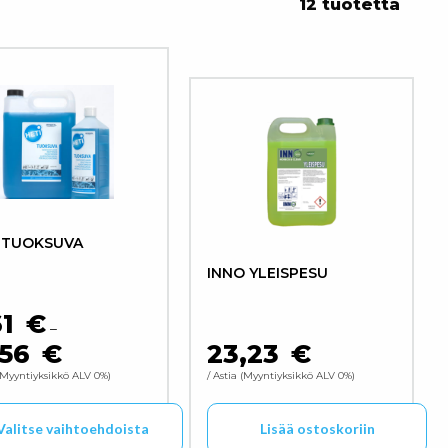
12 tuotetta
 TUOKSUVA
INNO YLEISPESU
61
€
–
,56
€
23,23
€
,61 €
HINTALUOKKA: 5,61 € - 21,56 €
Myyntiyksikkö ALV 0%
/ Astia
Myyntiyksikkö ALV 0%
Valitse vaihtoehdoista
Lisää ostoskoriin