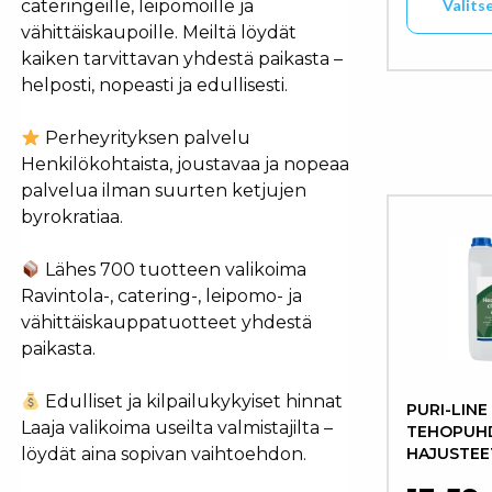
Valits
cateringeille, leipomoille ja
vähittäiskaupoille. Meiltä löydät
kaiken tarvittavan yhdestä paikasta –
Tällä tuo
helposti, nopeasti ja edullisesti.
Perheyrityksen palvelu
Henkilökohtaista, joustavaa ja nopeaa
palvelua ilman suurten ketjujen
byrokratiaa.
Lähes 700 tuotteen valikoima
Ravintola-, catering-, leipomo- ja
vähittäiskauppatuotteet yhdestä
paikasta.
Edulliset ja kilpailukykyiset hinnat
PURI-LINE
Laaja valikoima useilta valmistajilta –
TEHOPUHD
HAJUSTE
löydät aina sopivan vaihtoehdon.