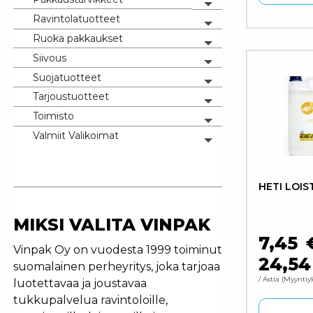
Toggle menu
Ravintolatuotteet
Toggle menu
Ruoka pakkaukset
Toggle menu
Siivous
Toggle menu
Suojatuotteet
Toggle menu
Tarjoustuotteet
Toggle menu
Toimisto
Toggle menu
Valmiit Valikoimat
Toggle menu
HETI LOIS
MIKSI VALITA VINPAK
7,45
Vinpak Oy on vuodesta 1999 toiminut
24,5
suomalainen perheyritys, joka tarjoaa
/ Astia
Myyntiy
luotettavaa ja joustavaa
tukkupalvelua ravintoloille,