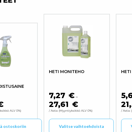
TEET
HETI MONITEHO
HETI
DISTUSAINE
7,27
€
5,
–
€
27,61
€
21
HINTALUOKKA: 7,27 € - 27
ksikkö ALV 0%
/ Astia
Myyntiyksikkö ALV 0%
/ Astia
ää ostoskoriin
Valitse vaihtoehdoista