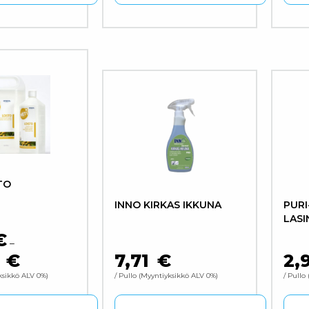
Tällä tuotteella on useampi muunne
Täll
TO
INNO KIRKAS IKKUNA
PURI
LASI
€
–
4
€
7,71
€
2,
HINTALUOKKA: 7,45 € - 24,54 €
ksikkö ALV 0%
/ Pullo
Myyntiyksikkö ALV 0%
/ Pullo