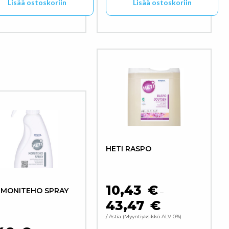
Lisää ostoskoriin
Lisää ostoskoriin
een sivulla.
HETI RASPO
10,43
€
 MONITEHO SPRAY
–
43,47
€
HINTALUOKKA: 10,4
/ Astia
Myyntiyksikkö ALV 0%