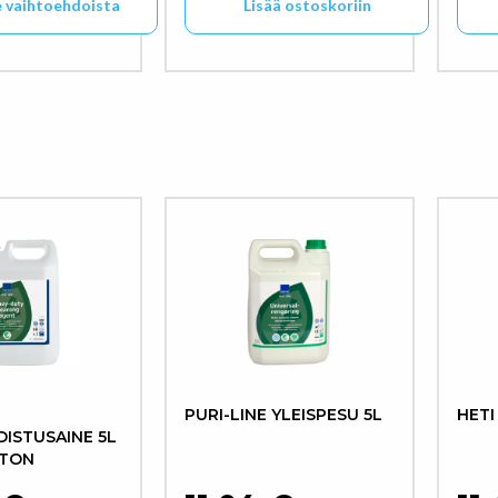
e vaihtoehdoista
Lisää ostoskoriin
tteella on useampi muunnelma. Voit tehdä valinnat tuott
PURI-LINE YLEISPESU 5L
HETI
ISTUSAINE 5L
ETON