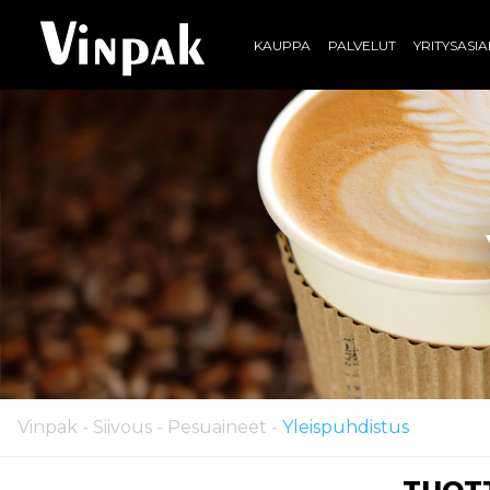
KAUPPA
PALVELUT
YRITYSASI
Vinpak
-
Siivous
-
Pesuaineet
-
Yleispuhdistus