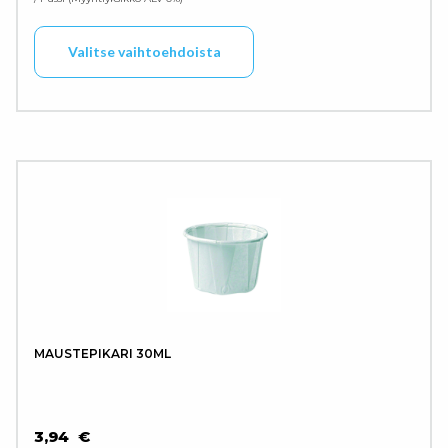
Tällä tuotteella on use
Valitse vaihtoehdoista
MAUSTEPIKARI 30ML
3,94
€