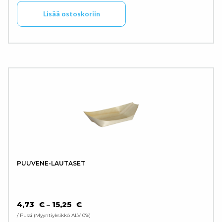
Lisää ostoskoriin
PUUVENE-LAUTASET
HINTALUOKKA: 4,73 € - 15,25 €
4,73
€
15,25
€
–
/ Pussi
Myyntiyksikkö ALV 0%