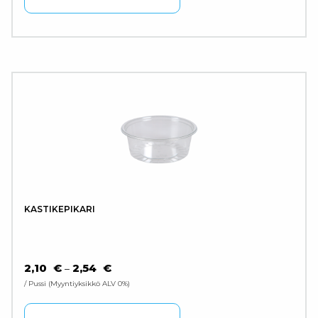
KASTIKEPIKARI
HINTALUOKKA: 2,10 € - 2,54 €
2,10
€
2,54
€
–
/ Pussi
Myyntiyksikkö ALV 0%
Tällä tuotteella on use