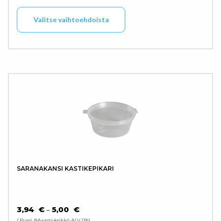
Tällä tuotteella on use
Valitse vaihtoehdoista
SARANAKANSI KASTIKEPIKARI
HINTALUOKKA: 3,94 € - 5,00 €
3,94
€
5,00
€
–
/ Pussi
Myyntiyksikkö ALV 0%