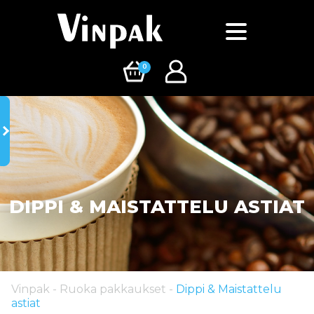
0
DIPPI & MAISTATTELU ASTIAT
Vinpak
-
Ruoka pakkaukset
-
Dippi & Maistattelu
astiat