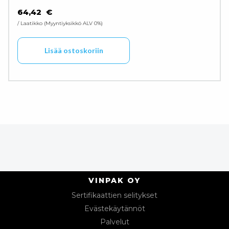
64,42
€
/ Laatikko
Myyntiyksikkö ALV 0%
Lisää ostoskoriin
VINPAK OY
Sertifikaattien selitykset
Evästekäytännöt
Palvelut