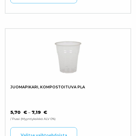
JUOMAPIKARI, KOMPOSTOITUVA PLA
HINTALUOKKA: 5,70 € - 7,19 €
5,70
€
7,19
€
–
/ Pussi
Myyntiyksikkö ALV 0%
Tällä tuotteella on use
Valitse vaihtoehdoista