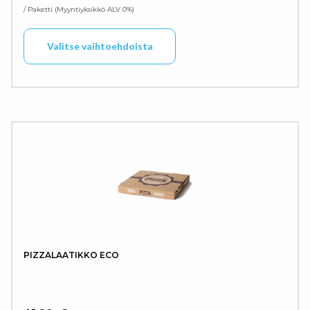
/ Paketti
Myyntiyksikkö ALV 0%
Tällä tuotteella on use
Valitse vaihtoehdoista
PIZZALAATIKKO ECO