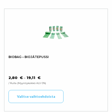
BIOBAG – BIOJÄTEPUSSI
HINTALUOKKA: 2,80 € - 19,11 €
2,80
€
19,11
€
–
/ Rulla
Myyntiyksikkö ALV 0%
Tällä tuotteella on use
Valitse vaihtoehdoista