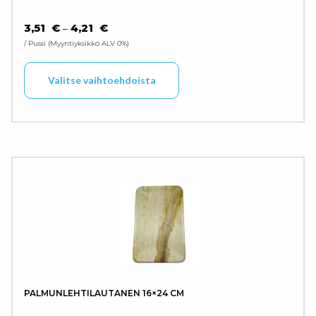
HINTALUOKKA: 3,51 € - 4,21 €
3,51
€
4,21
€
–
/ Pussi
Myyntiyksikkö ALV 0%
Tällä tuotteella on use
Valitse vaihtoehdoista
PALMUNLEHTILAUTANEN 16×24 CM