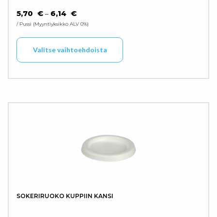
HINTALUOKKA: 5,70 € - 6,14 €
5,70
€
6,14
€
–
/ Pussi
Myyntiyksikkö ALV 0%
Tällä tuotteella on use
Valitse vaihtoehdoista
SOKERIRUOKO KUPPIIN KANSI