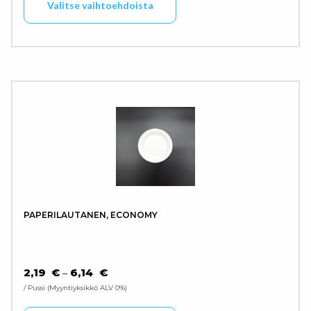
Valitse vaihtoehdoista
PAPERILAUTANEN, ECONOMY
HINTALUOKKA: 2,19 € - 6,14 €
2,19
€
6,14
€
–
/ Pussi
Myyntiyksikkö ALV 0%
Tällä tuotteella on use