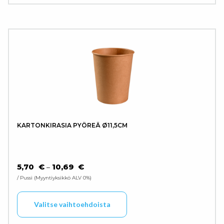
KARTONKIRASIA PYÖREÄ Ø11,5CM
HINTALUOKKA: 5,70 € - 10,69 €
5,70
€
10,69
€
–
/ Pussi
Myyntiyksikkö ALV 0%
Tällä tuotteella on use
Valitse vaihtoehdoista