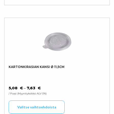
KARTONKIRASIAN KANSI Ø 11,5CM
HINTALUOKKA: 5,08 € - 7,63 €
5,08
€
7,63
€
–
/ Pussi
Myyntiyksikkö ALV 0%
Tällä tuotteella on use
Valitse vaihtoehdoista