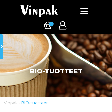
0
BIO-TUOTTEET
Vinpak
-
BIO-tuotteet