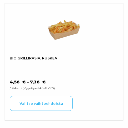
BIO GRILLIRASIA, RUSKEA
HINTALUOKKA: 4,56 € - 7,36 €
4,56
€
7,36
€
–
/ Paketti
Myyntiyksikkö ALV 0%
Tällä tuotteella on use
Valitse vaihtoehdoista