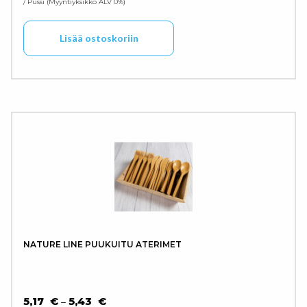
/ Pussi
Myyntiyksikkö ALV 0%
Lisää ostoskoriin
NATURE LINE PUUKUITU ATERIMET
HINTALUOKKA: 5,17 € - 5,43 €
5,17
€
5,43
€
–