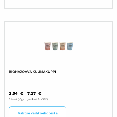
BIOHAJOAVA KUUMAKUPPI
HINTALUOKKA: 2,54 € - 7,27 €
2,54
€
7,27
€
–
/ Pussi
Myyntiyksikkö ALV 0%
Tällä tuotteella on use
Valitse vaihtoehdoista