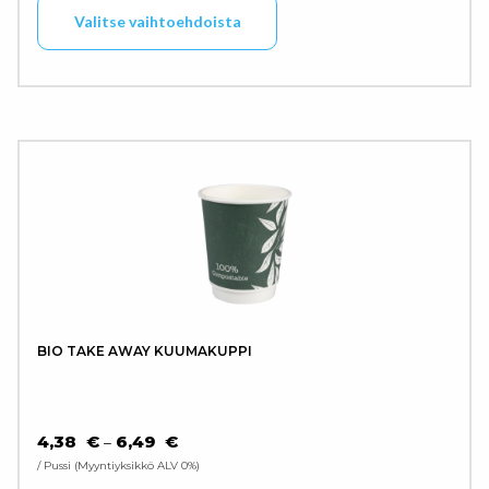
Valitse vaihtoehdoista
BIO TAKE AWAY KUUMAKUPPI
HINTALUOKKA: 4,38 € - 6,49 €
4,38
€
6,49
€
–
/ Pussi
Myyntiyksikkö ALV 0%