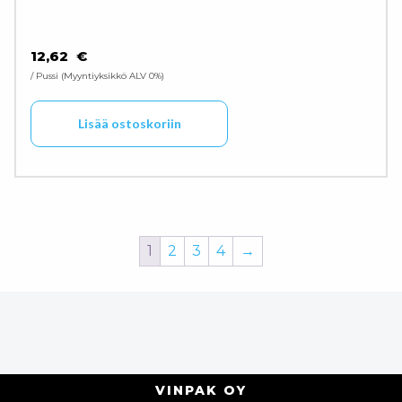
12,62
€
/ Pussi
Myyntiyksikkö ALV 0%
Lisää ostoskoriin
1
2
3
4
→
VINPAK OY