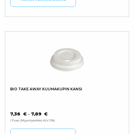
BIO TAKE AWAY KUUMAKUPIN KANSI
HINTALUOKKA: 7,36 € - 7,89 €
7,36
€
7,89
€
–
/ Pussi
Myyntiyksikkö ALV 0%
Tällä tuotteella on use