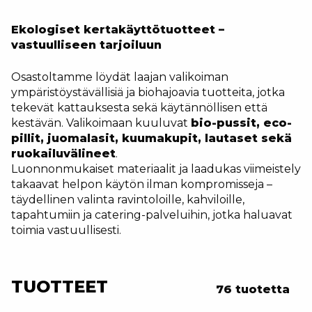
Ekologiset kertakäyttötuotteet –
vastuulliseen tarjoiluun
Osastoltamme löydät laajan valikoiman
ympäristöystävällisiä ja biohajoavia tuotteita, jotka
tekevät kattauksesta sekä käytännöllisen että
kestävän. Valikoimaan kuuluvat
bio-pussit, eco-
pillit, juomalasit, kuumakupit, lautaset sekä
ruokailuvälineet
.
Luonnonmukaiset materiaalit ja laadukas viimeistely
takaavat helpon käytön ilman kompromisseja –
täydellinen valinta ravintoloille, kahviloille,
tapahtumiin ja catering-palveluihin, jotka haluavat
toimia vastuullisesti.
TUOTTEET
76 tuotetta