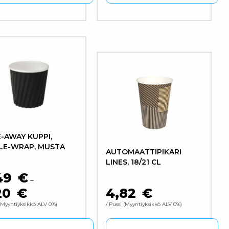
een sivulla.
ä tuotteella on useampi muunnelma. Voit tehdä valinnat 
Tällä tuotteella on useampi m
-AWAY KUPPI,
LE-WRAP, MUSTA
AUTOMAATTIPIKARI
LINES, 18/21 CL
49
€
–
20
€
4,82
€
HINTALUOKKA: 6,49 € - 9,20 €
Myyntiyksikkö ALV 0%
/ Pussi
Myyntiyksikkö ALV 0%