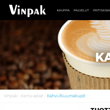
KAUPPA
PALVELUT
YRITYSASI
K
Vinpak
-
Kerta-astiat
-
Kahvi-/Kuumakupit