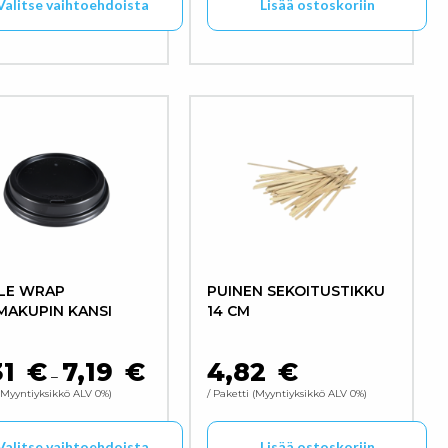
Valitse vaihtoehdoista
Lisää ostoskoriin
een sivulla.
ä tuotteella on useampi muunnelma. Voit tehdä valinnat 
LE WRAP
PUINEN SEKOITUSTIKKU
AKUPIN KANSI
14 CM
31
€
7,19
€
4,82
€
 2,98 € - 7,71 €
HINTALUOKKA: 6,31 € - 7,19 €
–
Myyntiyksikkö ALV 0%
/ Paketti
Myyntiyksikkö ALV 0%
Valitse vaihtoehdoista
Lisää ostoskoriin