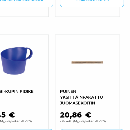
lma. Voit tehdä valinnat tuotteen sivulla.
ä tuotteella on useampi muunnelma. Voit tehdä valinnat 
I-KUPIN PIDIKE
PUINEN
YKSITTÄINPAKATTU
JUOMASEKOITIN
45
€
20,86
€
6 €
Myyntiyksikkö ALV 0%
/ Paketti
Myyntiyksikkö ALV 0%