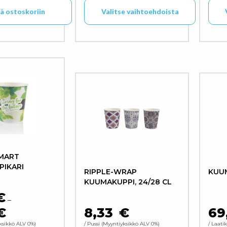
ää ostoskoriin
Valitse vaihtoehdoista
Tällä tuotteella on useampi muunne
Täll
MART
PIKARI
RIPPLE-WRAP
KUU
KUUMAKUPPI, 24/28 CL
€
–
€
8,33
€
69
HINTALUOKKA: 5,00 € - 5,48 €
ksikkö ALV 0%
/ Pussi
Myyntiyksikkö ALV 0%
/ Laati