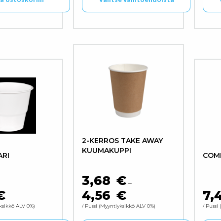
Tällä tuotteella on useampi muunne
Täll
2-KERROS TAKE AWAY
KUUMAKUPPI
ARI
COMB
3,68
€
–
€
4,56
€
7,
HINTALUOKKA: 3,68 € - 4,5
ksikkö ALV 0%
/ Pussi
Myyntiyksikkö ALV 0%
/ Pussi