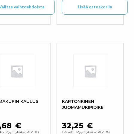
Valitse vaihtoehdoista
Lisää ostoskoriin
lma. Voit tehdä valinnat tuotteen sivulla.
ä tuotteella on useampi muunnelma. Voit tehdä valinnat 
MAKUPIN KAULUS
KARTONKINEN
JUOMAMUKIPIDIKE
,68
€
32,25
€
kko
Myyntiyksikkö ALV 0%
/ Paketti
Myyntiyksikkö ALV 0%