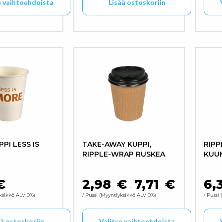
e vaihtoehdoista
Lisää ostoskoriin
tteella on useampi muunnelma. Voit tehdä valinnat tuott
Täll
I LESS IS
TAKE-AWAY KUPPI,
RIPP
RIPPLE-WRAP RUSKEA
KUUM
€
2,98
€
7,71
€
6,
HINTALUOKKA:
–
ksikkö ALV 0%
/ Pussi
Myyntiyksikkö ALV 0%
/ Pussi
ää ostoskoriin
Valitse vaihtoehdoista