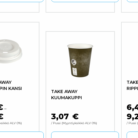
tteella on useampi muunnelma. Voit tehdä valinnat tuott
Täll
 AWAY
TAKE
IN KANSI
RIPP
TAKE AWAY
KUUMAKUPPI
€
6,
–
€
3,07
€
9,
HINTALUOKKA: 7,36 € - 7,89 €
ksikkö ALV 0%
/ Pussi
Myyntiyksikkö ALV 0%
/ Pussi