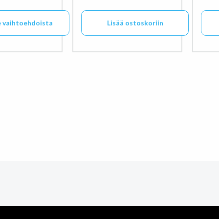
e vaihtoehdoista
Lisää ostoskoriin
tteella on useampi muunnelma. Voit tehdä valinnat tuott