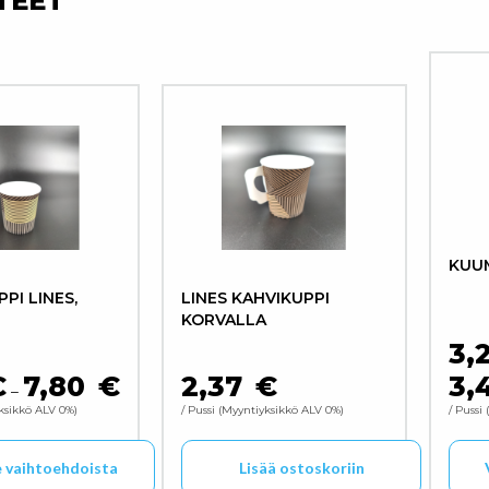
TEET
KUUM
PI LINES,
LINES KAHVIKUPPI
KORVALLA
3,
€
7,80
€
2,37
€
3,
HINTALUOKKA: 2,19 € - 7,80 €
–
ksikkö ALV 0%
/ Pussi
Myyntiyksikkö ALV 0%
/ Pussi
e vaihtoehdoista
Lisää ostoskoriin