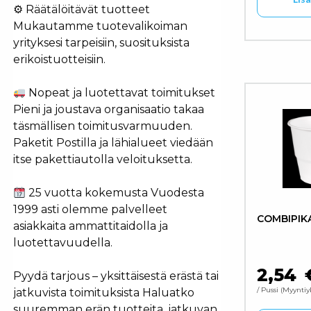
⚙ Räätälöitävät tuotteet
Mukautamme tuotevalikoiman
yrityksesi tarpeisiin, suosituksista
erikoistuotteisiin.
Nopeat ja luotettavat toimitukset
Pieni ja joustava organisaatio takaa
täsmällisen toimitusvarmuuden.
Paketit Postilla ja lähialueet viedään
itse pakettiautolla veloituksetta.
25 vuotta kokemusta Vuodesta
1999 asti olemme palvelleet
COMBIPIK
asiakkaita ammattitaidolla ja
luotettavuudella.
2,54
Pyydä tarjous – yksittäisestä erästä tai
/ Pussi
Myyntiy
jatkuvista toimituksista Haluatko
suuremman erän tuotteita, jatkuvan