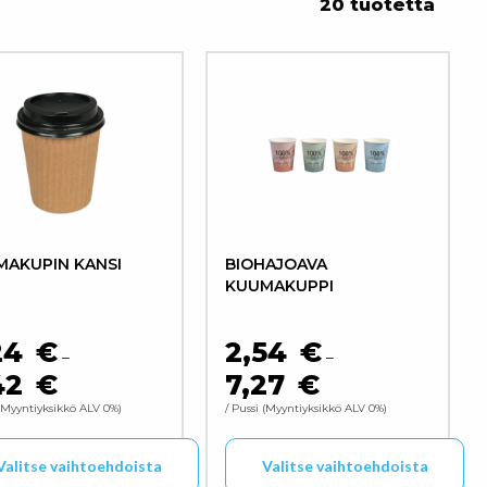
20 tuotetta
AKUPIN KANSI
BIOHAJOAVA
KUUMAKUPPI
24
€
2,54
€
–
–
42
€
7,27
€
HINTALUOKKA: 3,24 € - 3,42 €
HINTALUOKKA: 2,54 € 
Myyntiyksikkö ALV 0%
/ Pussi
Myyntiyksikkö ALV 0%
Valitse vaihtoehdoista
Valitse vaihtoehdoista