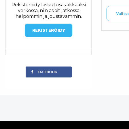
Rekisteröidy laskutusasiakkaaksi
verkossa, niin asioit jatkossa
Valits
helpommin ja joustavammin.
Tällä tuo
REKISTERÖIDY
FACEBOOK