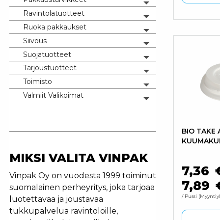
Toggle menu
Ravintolatuotteet
Tällä tuo
Toggle menu
Ruoka pakkaukset
Toggle menu
Siivous
Toggle menu
Suojatuotteet
Toggle menu
Tarjoustuotteet
Toggle menu
Toimisto
Toggle menu
Valmiit Valikoimat
Toggle menu
BIO TAKE
KUUMAKUP
MIKSI VALITA VINPAK
7,36
Vinpak Oy on vuodesta 1999 toiminut
7,89
suomalainen perheyritys, joka tarjoaa
/ Pussi
Myyntiy
luotettavaa ja joustavaa
tukkupalvelua ravintoloille,