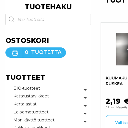
TUOT
TUOTEHAKU
Products search
OSTOSKORI
0
TUOTETTA
TUOTTEET
KUUMAKUP
RUSKEA
BIO-tuotteet
Toggle menu
Kattaustarvikkeet
Toggle menu
2,19
Kerta-astiat
Toggle menu
/ Pussi
Myyntiy
Leipomotuotteet
Toggle menu
Monikäyttö tuotteet
Valits
Toggle menu
Pakkaustarvikkeet