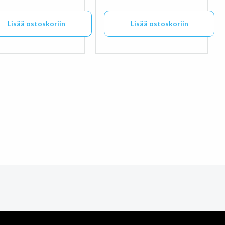
Lisää ostoskoriin
Lisää ostoskoriin
een sivulla.