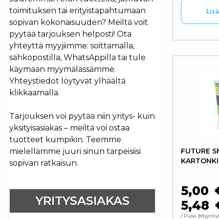
toimituksen tai erityistapahtumaan
Lis
sopivan kokonaisuuden? Meiltä voit
pyytää tarjouksen helposti! Ota
yhteyttä myyjiimme: soittamalla,
sähköpostilla, WhatsAppilla tai tule
käymään myymälässämme.
Yhteystiedot löytyvät ylhäältä
klikkaamalla.
Tarjouksen voi pyytää niin yritys- kuin
yksityisasiakas – meiltä voi ostaa
tuotteet kumpikin. Teemme
FUTURE S
mielellämme juuri sinun tarpeisiisi
KARTONKI
sopivan ratkaisun.
5,00
YRITYSASIAKAS
5,48
/ Pussi
Myyntiy