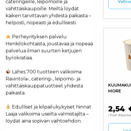
Valits
cateringeille, leipomoille ja
vähittäiskaupoille. Meiltä löydät
kaiken tarvittavan yhdestä paikasta –
Tällä tuo
helposti, nopeasti ja edullisesti.
Perheyrityksen palvelu
Henkilökohtaista, joustavaa ja nopeaa
palvelua ilman suurten ketjujen
byrokratiaa.
Lähes 700 tuotteen valikoima
Ravintola-, catering-, leipomo- ja
KUUMAKUPP
vähittäiskauppatuotteet yhdestä
MORE
paikasta.
Edulliset ja kilpailukykyiset hinnat
2,54
Laaja valikoima useilta valmistajilta –
/ Pussi
Myyntiy
löydät aina sopivan vaihtoehdon.
Lis