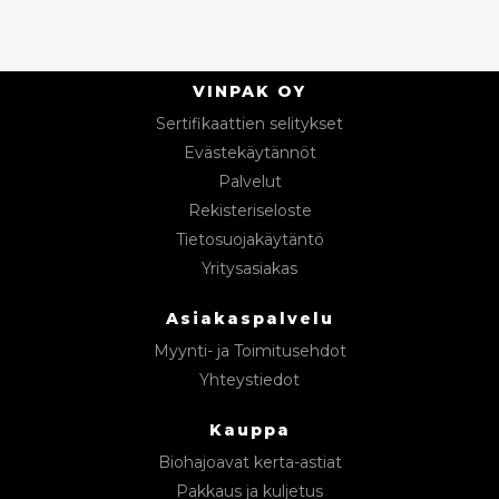
VINPAK OY
Sertifikaattien selitykset
Evästekäytännöt
Palvelut
Rekisteriseloste
Tietosuojakäytäntö
Yritysasiakas
Asiakaspalvelu
Myynti- ja Toimitusehdot
Yhteystiedot
Kauppa
Biohajoavat kerta-astiat
Pakkaus ja kuljetus