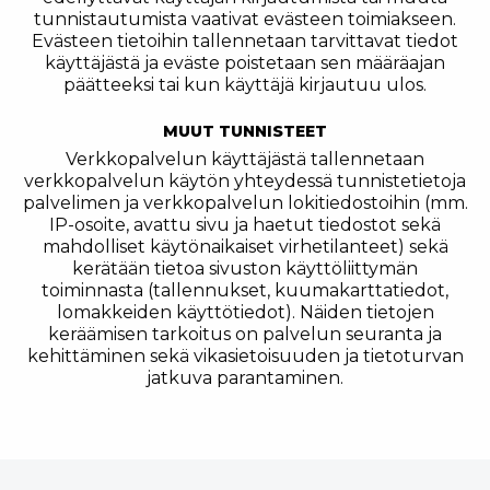
tunnistautumista vaativat evästeen toimiakseen.
Evästeen tietoihin tallennetaan tarvittavat tiedot
käyttäjästä ja eväste poistetaan sen määräajan
päätteeksi tai kun käyttäjä kirjautuu ulos.
MUUT TUNNISTEET
Verkkopalvelun käyttäjästä tallennetaan
verkkopalvelun käytön yhteydessä tunnistetietoja
palvelimen ja verkkopalvelun lokitiedostoihin (mm.
IP-osoite, avattu sivu ja haetut tiedostot sekä
mahdolliset käytönaikaiset virhetilanteet) sekä
kerätään tietoa sivuston käyttöliittymän
toiminnasta (tallennukset, kuumakarttatiedot,
lomakkeiden käyttötiedot). Näiden tietojen
keräämisen tarkoitus on palvelun seuranta ja
kehittäminen sekä vikasietoisuuden ja tietoturvan
jatkuva parantaminen.