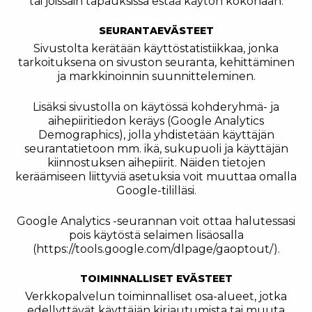
tai joissain tapauksissa estää käytön kokonaan.
SEURANTAEVÄSTEET
Sivustolta kerätään käyttöstatistiikkaa, jonka
tarkoituksena on sivuston seuranta, kehittäminen
ja markkinoinnin suunnitteleminen.
Lisäksi sivustolla on käytössä kohderyhmä- ja
aihepiiritiedon keräys (Google Analytics
Demographics), jolla yhdistetään käyttäjän
seurantatietoon mm. ikä, sukupuoli ja käyttäjän
kiinnostuksen aihepiirit. Näiden tietojen
keräämiseen liittyviä asetuksia voit muuttaa omalla
Google-tililläsi.
Google Analytics -seurannan voit ottaa halutessasi
pois käytöstä selaimen lisäosalla
(https://tools.google.com/dlpage/gaoptout/).
TOIMINNALLISET EVÄSTEET
Verkkopalvelun toiminnalliset osa-alueet, jotka
edellyttävät käyttäjän kirjautumista tai muuta