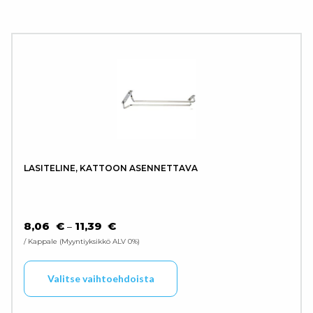
LASITELINE, KATTOON ASENNETTAVA
HINTALUOKKA: 8,06 € - 11,39 €
8,06
€
11,39
€
–
/ Kappale
Myyntiyksikkö ALV 0%
Tällä tuotteella on use
Valitse vaihtoehdoista