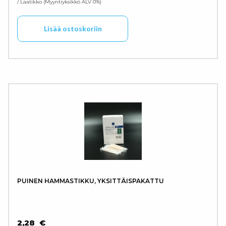
/ Laatikko
Myyntiyksikkö ALV 0%
Lisää ostoskoriin
PUINEN HAMMASTIKKU, YKSITTÄISPAKATTU
2,28
€