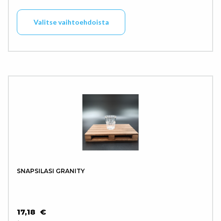
Tällä tuotteella on use
Valitse vaihtoehdoista
SNAPSILASI GRANITY
17,18
€