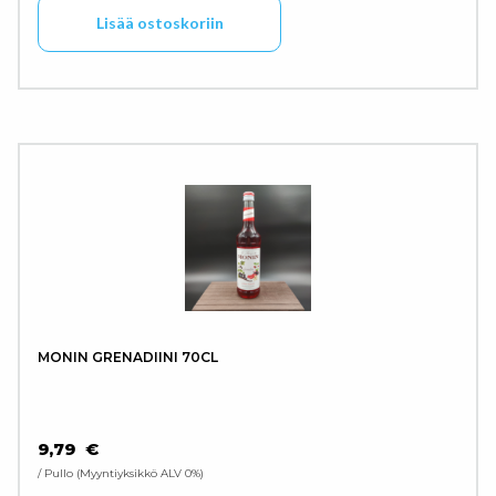
Lisää ostoskoriin
MONIN GRENADIINI 70CL
9,79
€
/ Pullo
Myyntiyksikkö ALV 0%