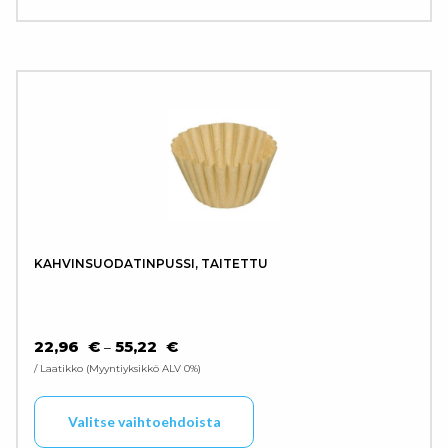
KAHVINSUODATINPUSSI, TAITETTU
HINTALUOKKA: 22,96 € - 55,22 €
22,96
€
55,22
€
–
/ Laatikko
Myyntiyksikkö ALV 0%
Tällä tuotteella on use
Valitse vaihtoehdoista