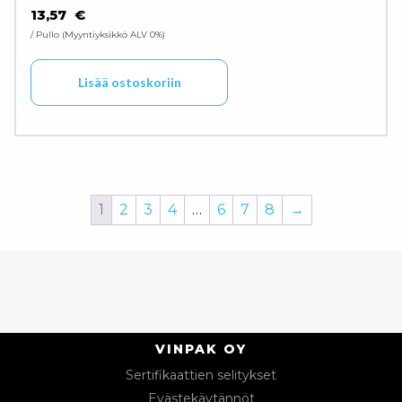
13,57
€
/ Pullo
Myyntiyksikkö ALV 0%
Lisää ostoskoriin
1
2
3
4
…
6
7
8
→
VINPAK OY
Sertifikaattien selitykset
Evästekäytännöt