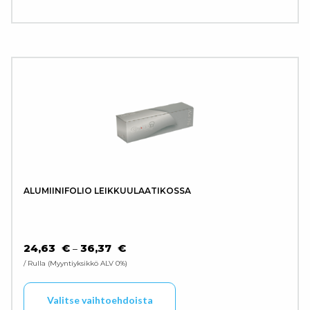
ALUMIINIFOLIO LEIKKUULAATIKOSSA
HINTALUOKKA: 24,63 € - 36,37 €
24,63
€
36,37
€
–
/ Rulla
Myyntiyksikkö ALV 0%
Tällä tuotteella on use
Valitse vaihtoehdoista