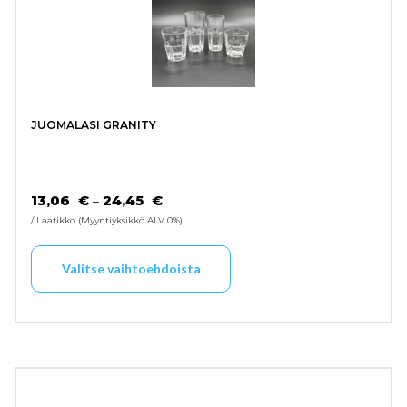
JUOMALASI GRANITY
HINTALUOKKA: 13,06 € - 24,45 €
13,06
€
24,45
€
–
/ Laatikko
Myyntiyksikkö ALV 0%
Tällä tuotteella on use
Valitse vaihtoehdoista