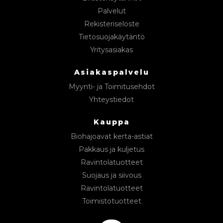
Palvelut
Rekisteriseloste
Tietosuojakäytäntö
Yritysasiakas
Asiakaspalvelu
Myynti- ja Toimitusehdot
Yhteystiedot
Kauppa
Biohajoavat kerta-astiat
Pakkaus ja kuljetus
Ravintolatuotteet
Suojaus ja siivous
Ravintolatuotteet
Toimistotuotteet