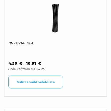
MULTIUSE PILLI
HINTALUOKKA: 4,56 € - 10,61 €
4,56
€
10,61
€
–
/ Pussi
Myyntiyksikkö ALV 0%
Tällä tuotteella on use
Valitse vaihtoehdoista