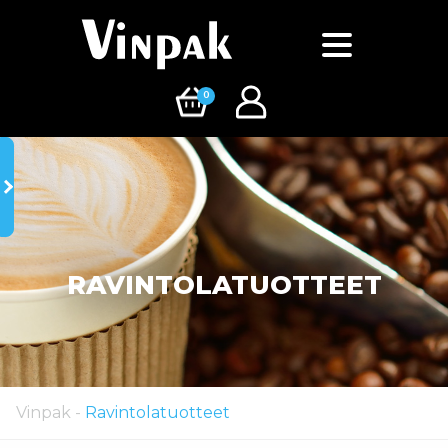
0
RAVINTOLATUOTTEET
Vinpak
-
Ravintolatuotteet