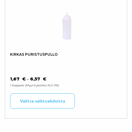
KIRKAS PURISTUSPULLO
HINTALUOKKA: 1,67 € - 6,57 €
1,67
€
6,57
€
–
/ Kappale
Myyntiyksikkö ALV 0%
Tällä tuotteella on use
Valitse vaihtoehdoista