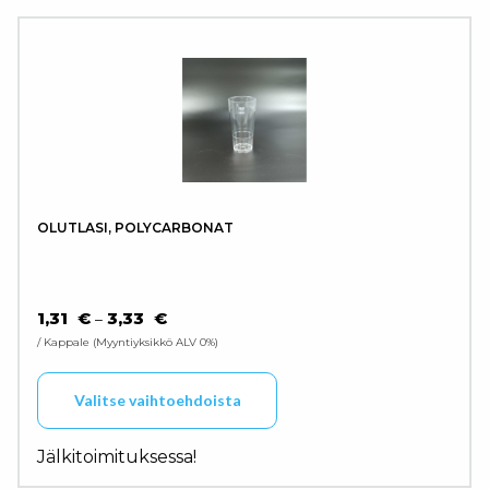
OLUTLASI, POLYCARBONAT
HINTALUOKKA: 1,31 € - 3,33 €
1,31
€
3,33
€
–
/ Kappale
Myyntiyksikkö ALV 0%
Tällä tuotteella on use
Valitse vaihtoehdoista
Jälkitoimituksessa!