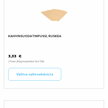
KAHVINSUODATINPUSSI, RUSKEA
3,33
€
/ Pussi
Myyntiyksikkö ALV 0%
Tällä tuotteella on use
Valitse vaihtoehdoista