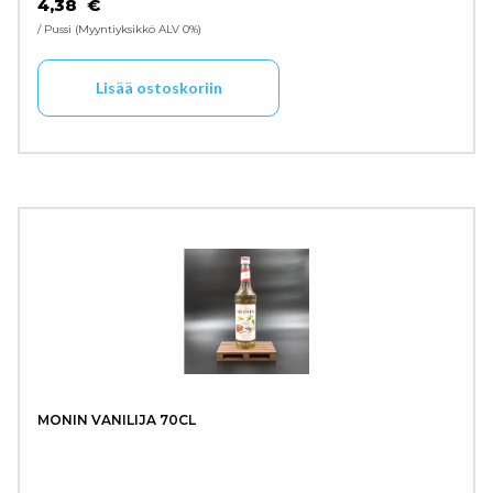
4,38
€
/ Pussi
Myyntiyksikkö ALV 0%
Lisää ostoskoriin
MONIN VANILIJA 70CL