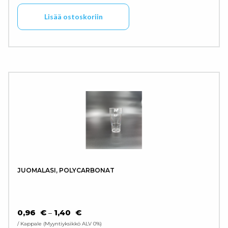
Lisää ostoskoriin
JUOMALASI, POLYCARBONAT
HINTALUOKKA: 0,96 € - 1,40 €
0,96
€
1,40
€
–
/ Kappale
Myyntiyksikkö ALV 0%