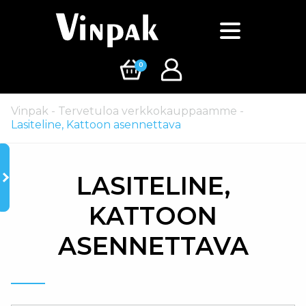
0
Vinpak
-
Tervetuloa verkkokauppaamme
-
Lasiteline, Kattoon asennettava
LASITELINE,
KATTOON
ASENNETTAVA