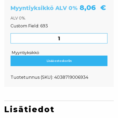
8,06
€
Myyntiyksikkö ALV 0%
ALV 0%.
Custom Field:
693
Lasiteline, Kattoon asennettava määrä
Myyntiyksikkö
Lisää ostoskoriin
Tuotetunnus (SKU):
4038719006934
Lisätiedot