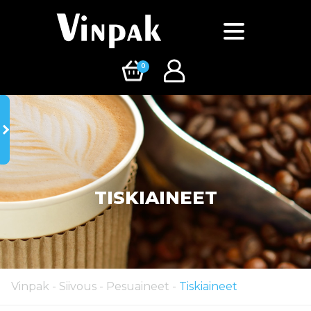
0
TISKIAINEET
Vinpak
-
Siivous
-
Pesuaineet
-
Tiskiaineet