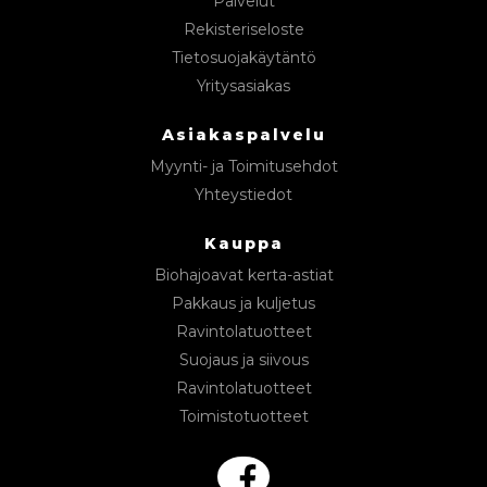
Palvelut
Rekisteriseloste
Tietosuojakäytäntö
Yritysasiakas
Asiakaspalvelu
Myynti- ja Toimitusehdot
Yhteystiedot
Kauppa
Biohajoavat kerta-astiat
Pakkaus ja kuljetus
Ravintolatuotteet
Suojaus ja siivous
Ravintolatuotteet
Toimistotuotteet