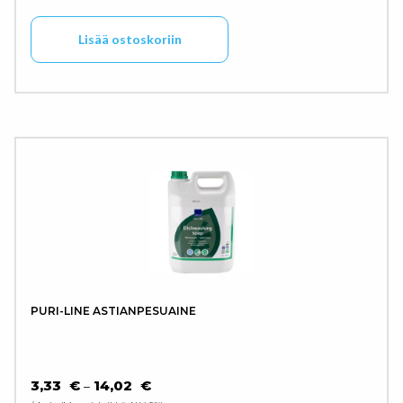
Lisää ostoskoriin
PURI-LINE ASTIANPESUAINE
HINTALUOKKA: 3,33 € - 14,02 €
3,33
€
14,02
€
–