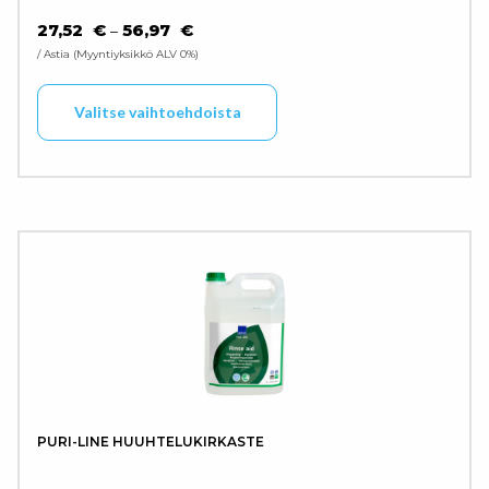
HINTALUOKKA: 27,52 € - 56,97 €
27,52
€
56,97
€
–
/ Astia
Myyntiyksikkö ALV 0%
Tällä tuotteella on use
Valitse vaihtoehdoista
PURI-LINE HUUHTELUKIRKASTE