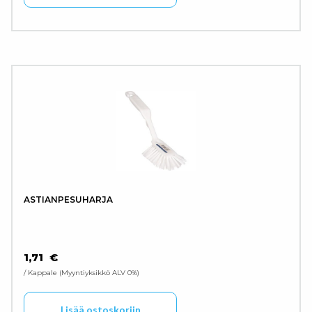
ASTIANPESUHARJA
1,71
€
/ Kappale
Myyntiyksikkö ALV 0%
Lisää ostoskoriin