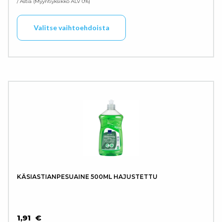
/ Astia
Myyntiyksikkö ALV 0%
Tällä tuotteella on use
Valitse vaihtoehdoista
KÄSIASTIANPESUAINE 500ML HAJUSTETTU
1,91
€