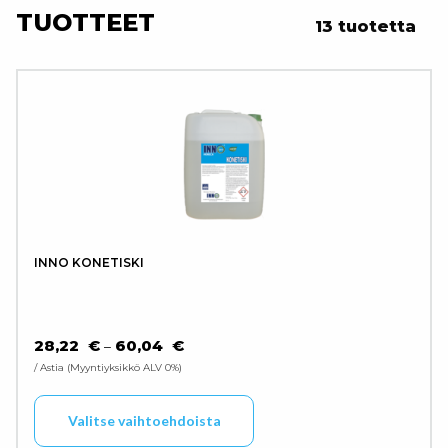
TUOTTEET
13 tuotetta
INNO KONETISKI
HINTALUOKKA: 28,22 € - 60,04 €
28,22
€
60,04
€
–
/ Astia
Myyntiyksikkö ALV 0%
Tällä tuotteella on use
Valitse vaihtoehdoista