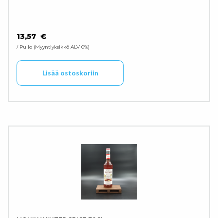
13,57
€
/ Pullo
Myyntiyksikkö ALV 0%
Lisää ostoskoriin