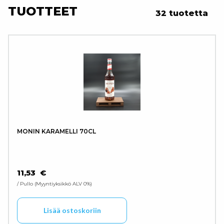
TUOTTEET
32 tuotetta
MONIN KARAMELLI 70CL
11,53
€
/ Pullo
Myyntiyksikkö ALV 0%
Lisää ostoskoriin