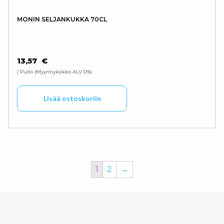
MONIN SELJANKUKKA 70CL
13,57
€
/ Pullo
Myyntiyksikkö ALV 0%
Lisää ostoskoriin
1
2
→