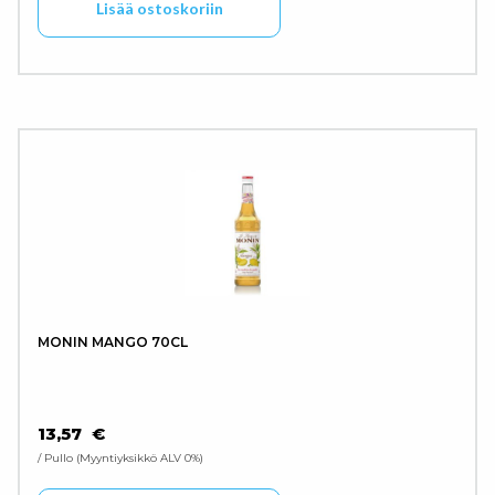
Lisää ostoskoriin
MONIN MANGO 70CL
13,57
€
/ Pullo
Myyntiyksikkö ALV 0%