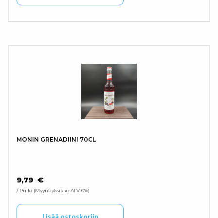
MONIN GRENADIINI 70CL
9,79
€
/ Pullo
Myyntiyksikkö ALV 0%
Lisää ostoskoriin