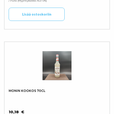
/ Pullo
Myyntiyksikkö ALV 0%
Lisää ostoskoriin
MONIN KOOKOS 70CL
10,18
€