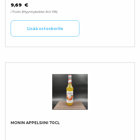
9,69
€
/ Pullo
Myyntiyksikkö ALV 0%
Lisää ostoskoriin
MONIN APPELSIINI 70CL