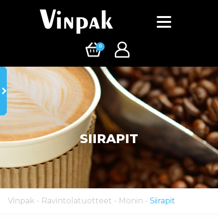
0
SIIRAPIT
Vinpak
-
Ravintolatuotteet
-
Monin
-
Siirapit