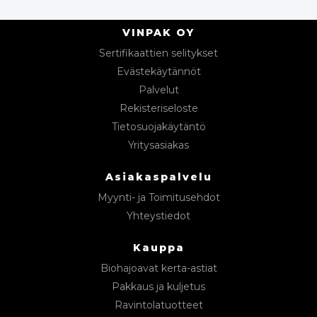
VINPAK OY
Sertifikaattien selitykset
Evästekäytännöt
Palvelut
Rekisteriseloste
Tietosuojakäytäntö
Yritysasiakas
Asiakaspalvelu
Myynti- ja Toimitusehdot
Yhteystiedot
Kauppa
Biohajoavat kerta-astiat
Pakkaus ja kuljetus
Ravintolatuotteet