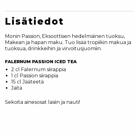
Lisätiedot
Monin Passion, Eksoottisen hedelmäinen tuoksu,
Makean ja hapan maku. Tuo lisää tropiikin makua ja
tuoksua, drinkkeihin ja virvoitusjuomiin.
FALERNUM PASSION ICED TEA
2 cl Falernum siirappia
1 cl Passion siirappia
15 cl Jääteetä
Jäitä
Sekoita ainesosat lasiin ja nauti!