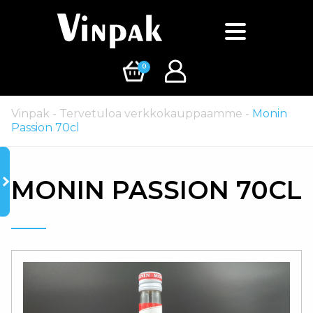
0
Vinpak
-
Tervetuloa verkkokauppaamme
-
Monin
Passion 70cl
MONIN PASSION 70CL