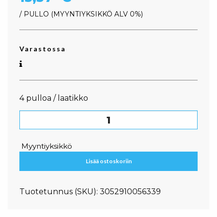
/ PULLO
MYYNTIYKSIKKÖ ALV 0%
Varastossa
4 pulloa / laatikko
Monin Passion 70cl määrä
Myyntiyksikkö
Lisää ostoskoriin
Tuotetunnus (SKU):
3052910056339