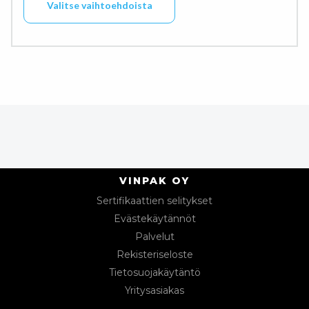
Valitse vaihtoehdoista
VINPAK OY
Sertifikaattien selitykset
Evästekäytännöt
Palvelut
Rekisteriseloste
Tietosuojakäytäntö
Yritysasiakas