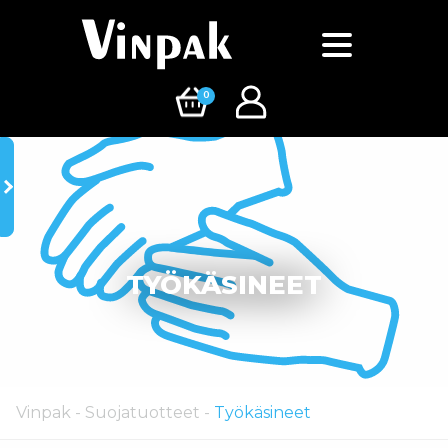
0
TYÖKÄSINEET
Vinpak
-
Suojatuotteet
-
Työkäsineet