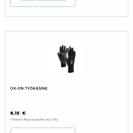
OX-ON TYÖKÄSINE
8,15
€
/ Paketti
Myyntiyksikkö ALV 0%
Tällä tuotteella on use