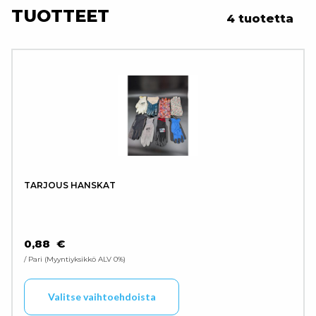
TUOTTEET
4 tuotetta
TARJOUS HANSKAT
0,88
€
/ Pari
Myyntiyksikkö ALV 0%
Tällä tuotteella on use
Valitse vaihtoehdoista