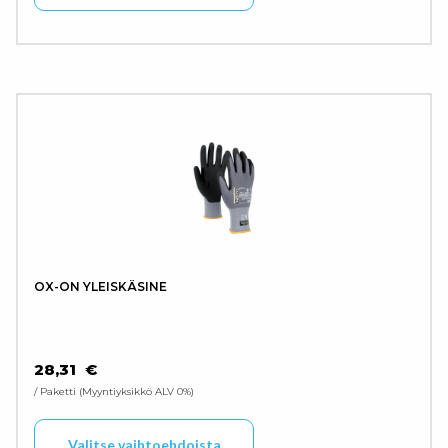
OX-ON YLEISKÄSINE
28,31
€
/ Paketti
Myyntiyksikkö ALV 0%
Tällä tuotteella on use
Valitse vaihtoehdoista