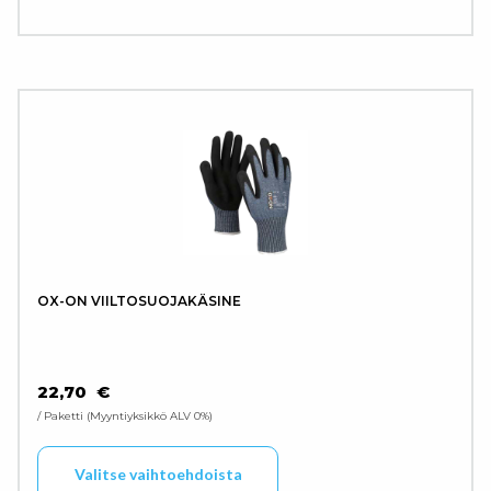
OX-ON VIILTOSUOJAKÄSINE
22,70
€
/ Paketti
Myyntiyksikkö ALV 0%
Tällä tuotteella on use
Valitse vaihtoehdoista