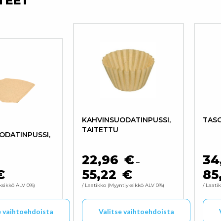
TEET
KAHVINSUODATINPUSSI,
TAS
TAITETTU
ODATINPUSSI,
22,96
€
34
–
€
55,22
€
85
HINTALUOKKA: 22,96 € - 
ksikkö ALV 0%
/ Laatikko
Myyntiyksikkö ALV 0%
/ Laati
e vaihtoehdoista
Valitse vaihtoehdoista