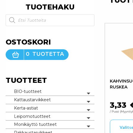
TUOT
TUOTEHAKU
Products search
OSTOSKORI
0
TUOTETTA
TUOTTEET
KAHVINSU
RUSKEA
BIO-tuotteet
Toggle menu
Kattaustarvikkeet
Toggle menu
3,33
Kerta-astiat
Toggle menu
/ Pussi
Myyntiy
Leipomotuotteet
Toggle menu
Monikäyttö tuotteet
Valits
Toggle menu
Pakkaustarvikkeet