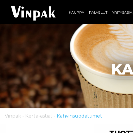
KAUPPA
PALVELUT
YRITYSASI
KA
Vinpak
-
Kerta-astiat
-
Kahvinsuodattimet