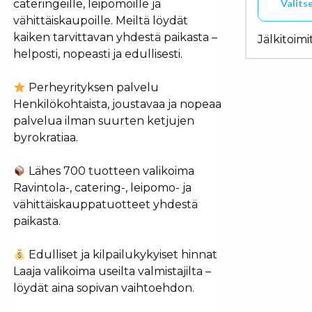
Valits
cateringeille, leipomoille ja
vähittäiskaupoille. Meiltä löydät
kaiken tarvittavan yhdestä paikasta –
Tällä tuo
Jälkitoimi
helposti, nopeasti ja edullisesti.
Perheyrityksen palvelu
Henkilökohtaista, joustavaa ja nopeaa
palvelua ilman suurten ketjujen
byrokratiaa.
Lähes 700 tuotteen valikoima
Ravintola-, catering-, leipomo- ja
vähittäiskauppatuotteet yhdestä
paikasta.
Edulliset ja kilpailukykyiset hinnat
Laaja valikoima useilta valmistajilta –
löydät aina sopivan vaihtoehdon.