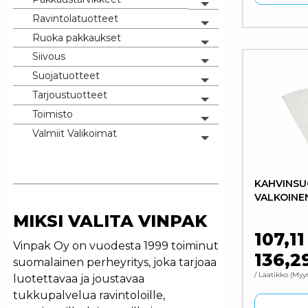
Toggle menu
Ravintolatuotteet
Tällä tuo
Toggle menu
Ruoka pakkaukset
Toggle menu
Siivous
Toggle menu
Suojatuotteet
Toggle menu
Tarjoustuotteet
Toggle menu
Toimisto
Toggle menu
Valmiit Valikoimat
Toggle menu
KAHVINSU
VALKOINE
MIKSI VALITA VINPAK
107,1
Vinpak Oy on vuodesta 1999 toiminut
136,2
suomalainen perheyritys, joka tarjoaa
/ Laatikko
Myyn
luotettavaa ja joustavaa
tukkupalvelua ravintoloille,