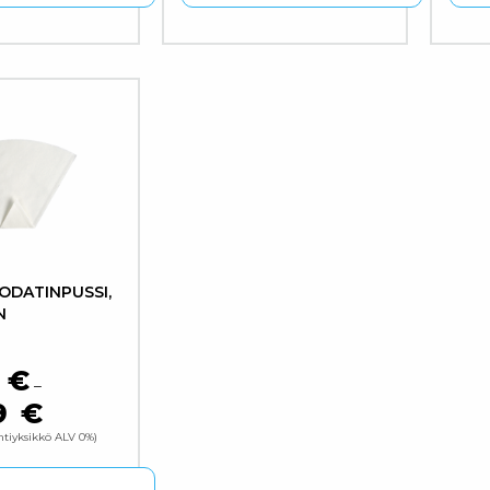
tteella on useampi muunnelma. Voit tehdä valinnat tuott
Tällä tuotteella on useampi muunne
Täll
ODATINPUSSI,
N
1
€
–
9
€
HINTALUOKKA: 107,11 € - 136,29 €
tiyksikkö ALV 0%