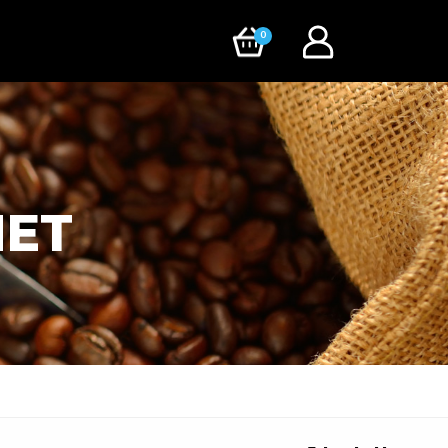
0
MET