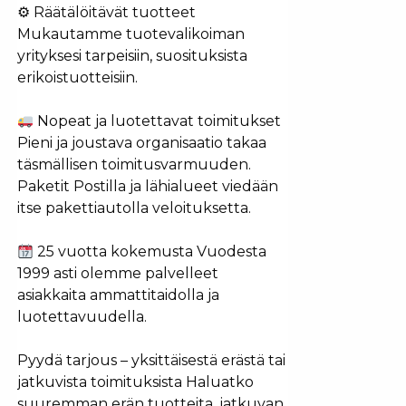
⚙ Räätälöitävät tuotteet
Mukautamme tuotevalikoiman
yrityksesi tarpeisiin, suosituksista
erikoistuotteisiin.
Nopeat ja luotettavat toimitukset
Pieni ja joustava organisaatio takaa
täsmällisen toimitusvarmuuden.
Paketit Postilla ja lähialueet viedään
itse pakettiautolla veloituksetta.
25 vuotta kokemusta Vuodesta
1999 asti olemme palvelleet
asiakkaita ammattitaidolla ja
luotettavuudella.
Pyydä tarjous – yksittäisestä erästä tai
jatkuvista toimituksista Haluatko
suuremman erän tuotteita, jatkuvan