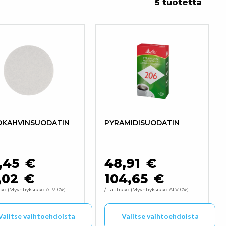
5 tuotetta
OKAHVINSUODATIN
PYRAMIDISUODATIN
,45
€
48,91
€
–
–
,02
€
104,65
€
55,22 €
HINTALUOKKA: 34,45 € - 85,02 €
HINTALUOKKA: 48,
kko
Myyntiyksikkö ALV 0%
/ Laatikko
Myyntiyksikkö ALV 0%
Valitse vaihtoehdoista
Valitse vaihtoehdoista