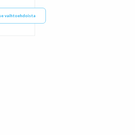
se vaihtoehdoista
otteella on useampi muunnelma. Voit tehdä valinnat tuot