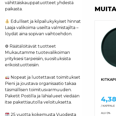
vähittäiskauppatuotteet yhdestä
MUIT
paikasta.
Edulliset ja kilpailukykyiset hinnat
Laaja valikoima useilta valmistajilta –
löydät aina sopivan vaihtoehdon.
⚙ Räätälöitävät tuotteet
Mukautamme tuotevalikoiman
yrityksesi tarpeisiin, suosituksista
erikoistuotteisiin.
Nopeat ja luotettavat toimitukset
KITKAP
Pieni ja joustava organisaatio takaa
täsmällisen toimitusvarmuuden.
Paketit Postilla ja lähialueet viedään
4,3
itse pakettiautolla veloituksetta.
/ KAPPALE
ALV 0%
25 vuotta kokemusta Vuodesta