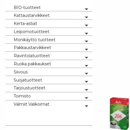
BIO-tuotteet
Toggle menu
Kattaustarvikkeet
Toggle menu
Kerta-astiat
Toggle menu
Leipomotuotteet
Toggle menu
Monikäyttö tuotteet
Toggle menu
Pakkaustarvikkeet
Toggle menu
Ravintolatuotteet
Toggle menu
Ruoka pakkaukset
Toggle menu
Siivous
Toggle menu
Suojatuotteet
Toggle menu
Tarjoustuotteet
Toggle menu
Toimisto
Toggle menu
Valmiit Valikoimat
Toggle menu