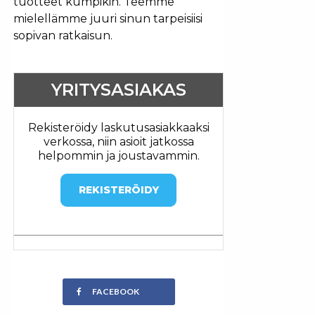
tuotteet kumpikin. Teemme
mielellämme juuri sinun tarpeisiisi
sopivan ratkaisun.
YRITYSASIAKAS
Rekisteröidy laskutusasiakkaaksi
verkossa, niin asioit jatkossa
helpommin ja joustavammin.
REKISTERÖIDY
FACEBOOK