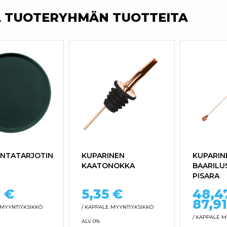
A TUOTERYHMÄN TUOTTEITA
INTATARJOTIN
KUPARINEN
KUPARIN
KAATONOKKA
BAARILUS
PISARA
8
€
5,35
€
48,4
87,9
MYYNTIYKSIKKÖ
/ KAPPALE
MYYNTIYKSIKKÖ
/ KAPPALE
M
ALV 0%