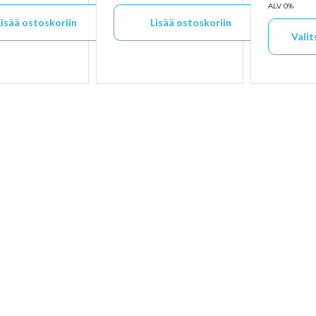
ALV 0%
Lisää ostoskoriin
Lisää ostoskoriin
Valit
Tällä tu