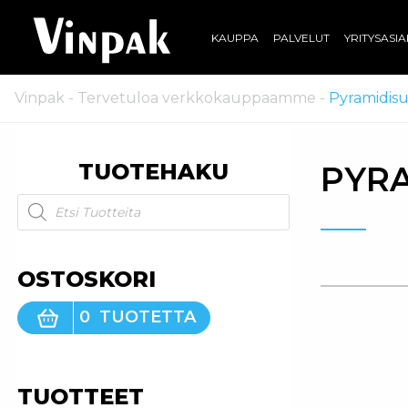
KAUPPA
PALVELUT
YRITYSASI
Vinpak
-
Tervetuloa verkkokauppaamme
-
Pyramidisu
TUOTEHAKU
PYR
Products search
OSTOSKORI
0
TUOTETTA
TUOTTEET