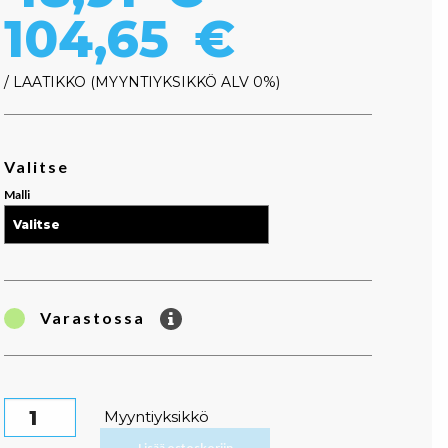
Hintaluo
104,65
€
/ LAATIKKO
MYYNTIYKSIKKÖ ALV 0%
Valitse
Malli
Varastossa
Pyramidisuodatin määrä
Myyntiyksikkö
Lisää ostoskoriin