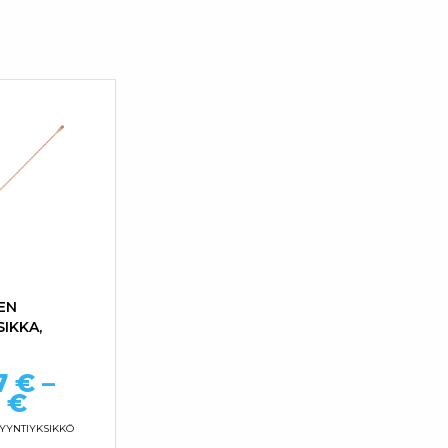
EN
IKKA,
7
€
–
Hintaluokka: 48,47 € - 87,91 €
1
€
YYNTIYKSIKKÖ