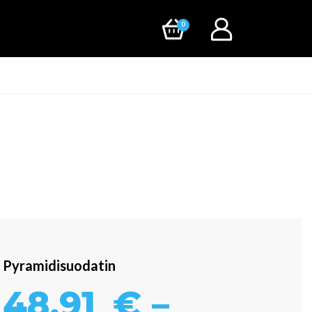
0
Pyramidisuodatin
48,91
€
–