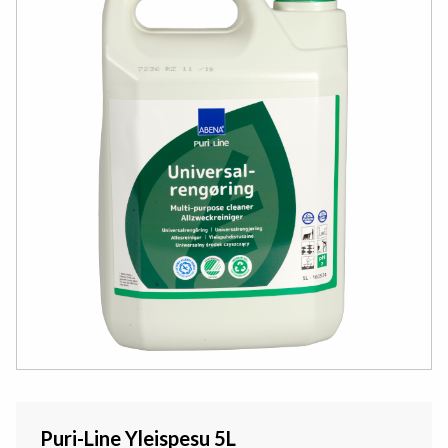
Puri-Line Yleispesu 5L