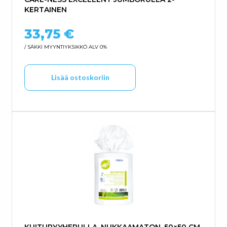
KERTAINEN
33,75
€
/ SÄKKI
MYYNTIYKSIKKÖ ALV 0%
Lisää ostoskoriin
KUITUPYYHERULLA, NUKKAAMATON, 50×50 CM