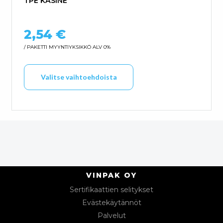
TPE KÄSINE
2,54
€
/ PAKETTI
MYYNTIYKSIKKÖ ALV 0%
Tällä tuotteella on us
Valitse vaihtoehdoista
VINPAK OY
Sertifikaattien selitykset
Evästekäytännöt
Palvelut