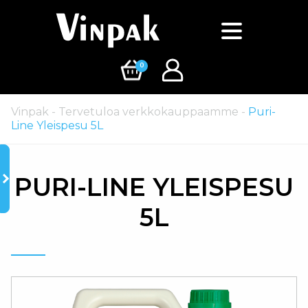
0
Vinpak
-
Tervetuloa verkkokauppaamme
-
Puri-
Line Yleispesu 5L
PURI-LINE YLEISPESU
5L