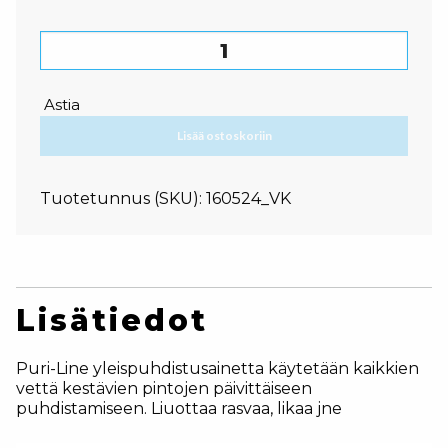
Puri-Line Yleispesu 5L määrä
Astia
Lisää ostoskoriin
Tuotetunnus (SKU):
160524_VK
Lisätiedot
Puri-Line yleispuhdistusainetta käytetään kaikkien
vettä kestävien pintojen päivittäiseen
puhdistamiseen. Liuottaa rasvaa, likaa jne