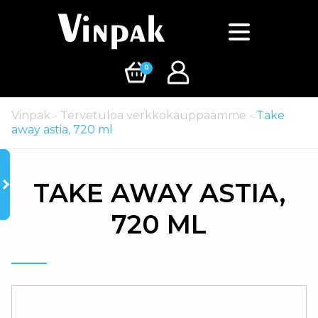
0
Vinpak
-
Tervetuloa verkkokauppaamme
-
Take
away astia, 720 ml
TAKE AWAY ASTIA,
720 ML