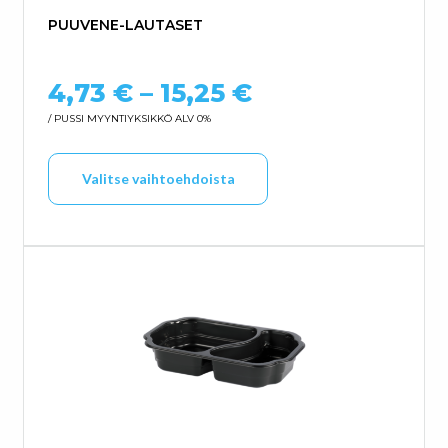
PUUVENE-LAUTASET
Hintaluokka: 4
4,73
€
–
15,25
€
/ PUSSI
MYYNTIYKSIKKÖ ALV 0%
Tällä tuotteella on us
Valitse vaihtoehdoista