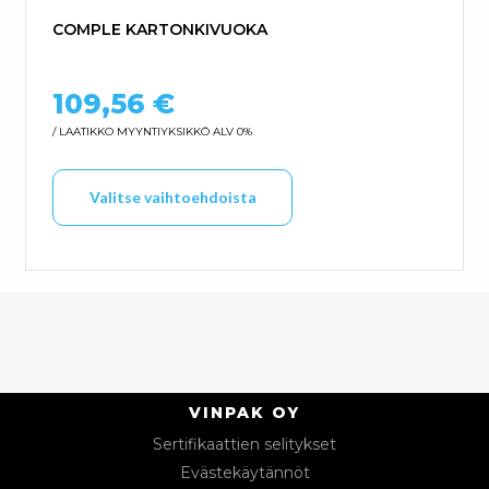
COMPLE KARTONKIVUOKA
109,56
€
/ LAATIKKO
MYYNTIYKSIKKÖ ALV 0%
Tällä tuotteella on us
Valitse vaihtoehdoista
VINPAK OY
Sertifikaattien selitykset
Evästekäytännöt