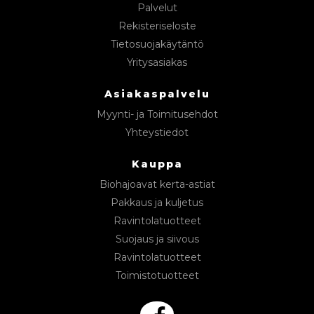
Palvelut
Rekisteriseloste
Tietosuojakäytäntö
Yritysasiakas
Asiakaspalvelu
Myynti- ja Toimitusehdot
Yhteystiedot
Kauppa
Biohajoavat kerta-astiat
Pakkaus ja kuljetus
Ravintolatuotteet
Suojaus ja siivous
Ravintolatuotteet
Toimistotuotteet