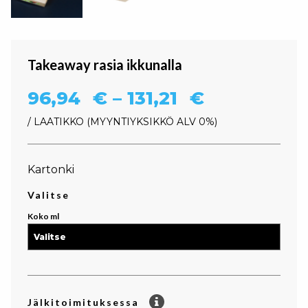
Takeaway rasia ikkunalla
Hintaluokka
96,94
€
–
131,21
€
/ LAATIKKO
MYYNTIYKSIKKÖ ALV 0%
Kartonki
Valitse
Koko ml
Jälkitoimituksessa