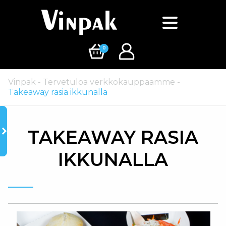
0
Vinpak
-
Tervetuloa verkkokauppaamme
-
Takeaway rasia ikkunalla
TAKEAWAY RASIA
IKKUNALLA