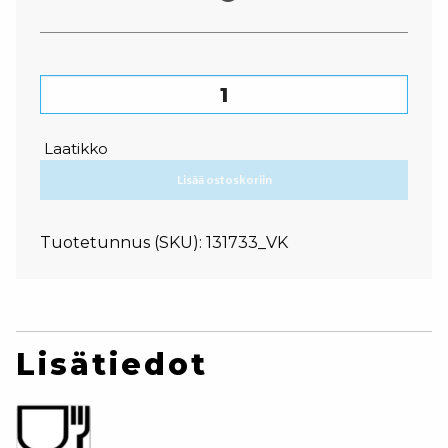
Takeaway rasia ikkunalla määrä
Laatikko
Lisää ostoskoriin
Tuotetunnus (SKU):
131733_VK
Lisätiedot