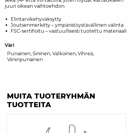
sekä 1/4- että 1/8-taitolla, joten löydät kattaukseen
juuri oikean vaihtoehdon.
Elintarvikehyväksytty
Joutsenmerkitty – ympäristöystävällinen valinta
FSC-sertifioitu – vastuullisesti tuotettu materiaali
Väri
Punainen, Sininen, Valkoinen, Vihreä,
Viininpunainen
MUITA TUOTERYHMÄN
TUOTTEITA