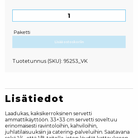
Ruukkuservetti, 1/8 taitto, 33x33cm määrä
Paketti
Lisää ostoskoriin
Tuotetunnus (SKU):
95253_VK
Lisätiedot
Laadukas, kaksikerroksinen servetti
ammattikäyttöön. 33×33 cm servetti soveltuu
erinomaisesti ravintoloihin, kahviloihin,
juhlatilaisuuksiin ja catering-palveluihin. Saatavana