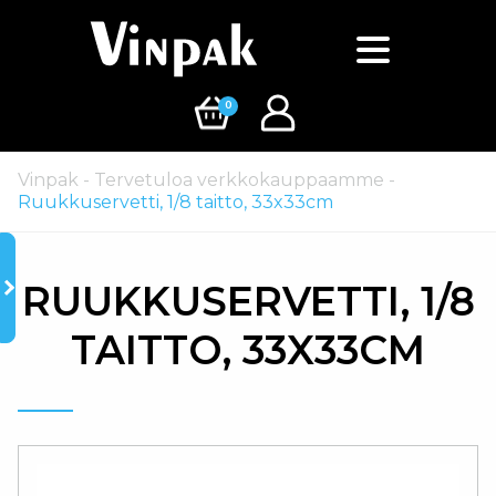
0
Vinpak
-
Tervetuloa verkkokauppaamme
-
Ruukkuservetti, 1/8 taitto, 33x33cm
RUUKKUSERVETTI, 1/8
TAITTO, 33X33CM