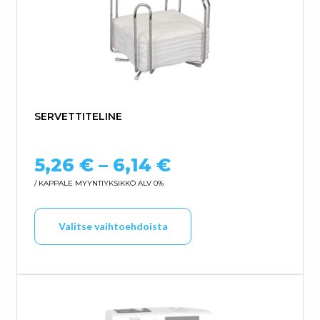
SERVETTITELINE
Hintaluokka: 5,
5,26
€
–
6,14
€
/ KAPPALE
MYYNTIYKSIKKÖ ALV 0%
Tällä tuotteella on us
Valitse vaihtoehdoista