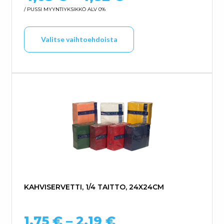
/ PUSSI
MYYNTIYKSIKKÖ ALV 0%
Tällä tuotteella on us
Valitse vaihtoehdoista
KAHVISERVETTI, 1/4 TAITTO, 24X24CM
Hintaluokka: 1,7
1,75
€
–
2,19
€