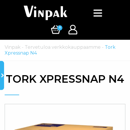
0
Vinpak
-
Tervetuloa verkkokauppaamme
-
Tork
Xpressnap N4
TORK XPRESSNAP N4