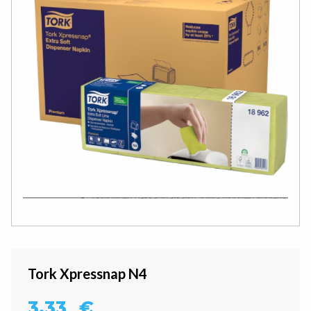
Tork Xpressnap N4
3,33
€