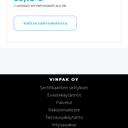
/ LAATIKKO
MYYNTIYKSIKKÖ ALV 0%
Tällä tuotteella on us
Valitse vaihtoehdoista
VINPAK OY
Sertifikaattien selitykset
Evästekäytännöt
Palvelut
Rekisteriseloste
Tietosuojakäytäntö
Yritysasiakas