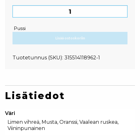
Tork Xpressnap N4 määrä
Pussi
Lisää ostoskoriin
Tuotetunnus (SKU):
315514118962-1
Lisätiedot
Väri
Limen vihreä, Musta, Oranssi, Vaalean ruskea,
Viininpunainen