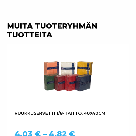
MUITA TUOTERYHMÄN
TUOTTEITA
RUUKKUSERVETTI 1/8-TAITTO, 40X40CM
Hintaluokka: 4,
4,03
€
–
4,82
€