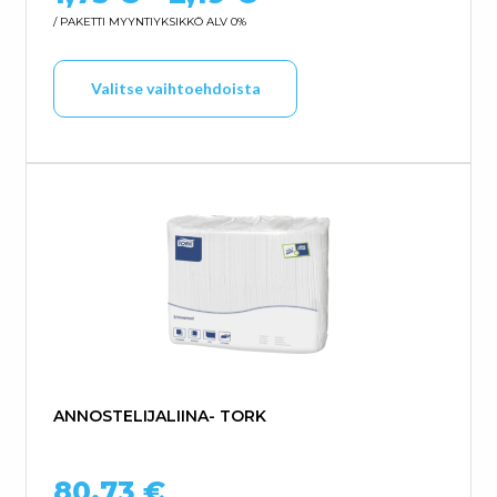
/ PAKETTI
MYYNTIYKSIKKÖ ALV 0%
Tällä tuotteella on us
Valitse vaihtoehdoista
ANNOSTELIJALIINA- TORK
80,73
€