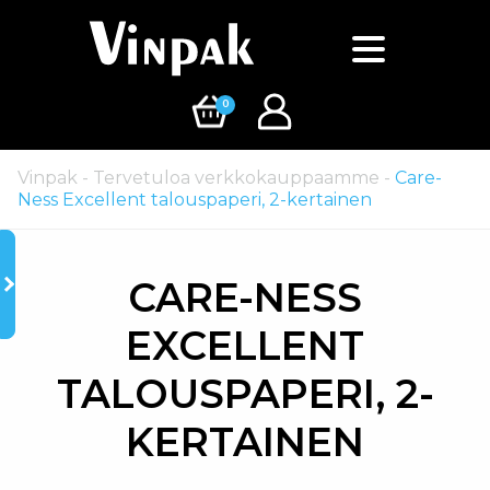
0
Vinpak
-
Tervetuloa verkkokauppaamme
-
Care-
Ness Excellent talouspaperi, 2-kertainen
CARE-NESS
EXCELLENT
TALOUSPAPERI, 2-
KERTAINEN