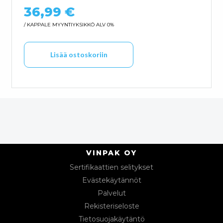
36,99
€
/ KAPPALE
MYYNTIYKSIKKÖ ALV 0%
Lisää ostoskoriin
VINPAK OY
Sertifikaattien selitykset
Evästekäytännöt
Palvelut
Rekisteriseloste
Tietosuojakäytäntö