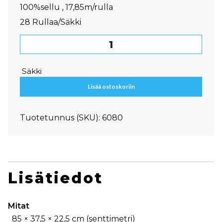
100%sellu , 17,85m/rulla
28 Rullaa/Säkki
Care-Ness Excellent talouspaperi, 2-kertainen määrä
Säkki
Lisää ostoskoriin
Tuotetunnus (SKU):
6080
Lisätiedot
Mitat
85 × 37,5 × 22,5 cm (senttimetri)