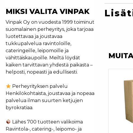
MIKSI VALITA VINPAK
Lisät
Vinpak Oy on vuodesta 1999 toiminut
suomalainen perheyritys, joka tarjoaa
luotettavaa ja joustavaa
tukkupalvelua ravintoloille,
cateringeille, leipomoille ja
MUIT
vähittäiskaupoille. Meiltä löydät
kaiken tarvittavan yhdestä paikasta –
helposti, nopeasti ja edullisesti.
Perheyrityksen palvelu
Henkilökohtaista, joustavaa ja nopeaa
palvelua ilman suurten ketjujen
byrokratiaa.
Lähes 700 tuotteen valikoima
Ravintola-, catering-, leipomo- ja