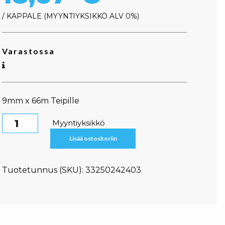
/ KAPPALE
MYYNTIYKSIKKÖ ALV 0%
Varastossa
9mm x 66m Teipille
Pussinsulkija määrä
Myyntiyksikkö
Lisää ostoskoriin
Tuotetunnus (SKU):
33250242403