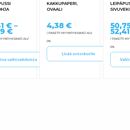
PUSSI
KAKKUPAPERI,
LEIPÄPU
OHJA
OVAALI
SIVUVEK
61
€
–
4,38
€
50,7
Hintaluokka: 44,61 € - 76,69 
69
€
52,4
/ PAKETTI
MYYNTIYKSIKKÖ ALV
YYNTIYKSIKKÖ ALV
/ PAKETTI
MY
0%
0%
Lisää ostoskoriin
itse vaihtoehdoista
Valit
uotteella on useampi muunnelma. Voit tehdä valinnat tuo
Tällä tu