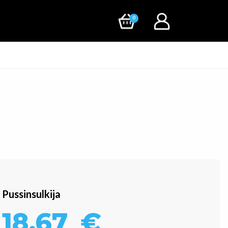
0
Pussinsulkija
18,67
€