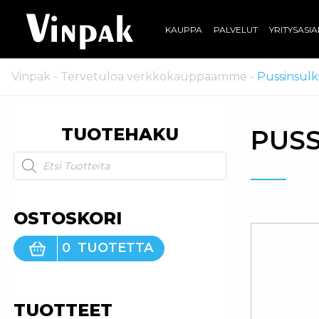
KAUPPA
PALVELUT
YRITYSASI
Vinpak
-
Tervetuloa verkkokauppaamme
-
Pussinsulki
TUOTEHAKU
PUSS
Products search
OSTOSKORI
0
TUOTETTA
TUOTTEET