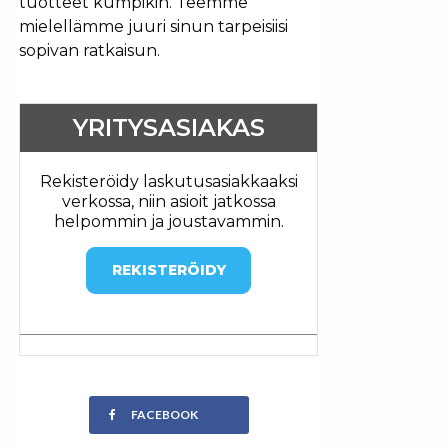
tuotteet kumpikin. Teemme
mielellämme juuri sinun tarpeisiisi
sopivan ratkaisun.
YRITYSASIAKAS
Rekisteröidy laskutusasiakkaaksi
verkossa, niin asioit jatkossa
helpommin ja joustavammin.
REKISTERÖIDY
FACEBOOK