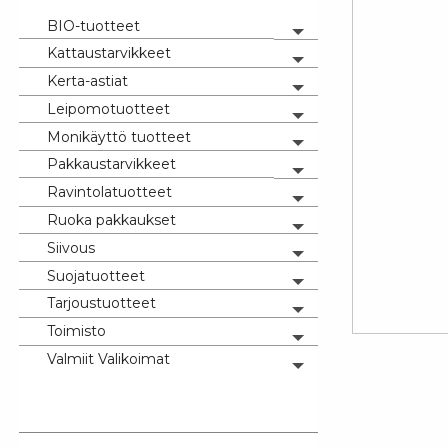
BIO-tuotteet
Toggle menu
Kattaustarvikkeet
Toggle menu
Kerta-astiat
Toggle menu
Leipomotuotteet
Toggle menu
Monikäyttö tuotteet
Toggle menu
Pakkaustarvikkeet
Toggle menu
Ravintolatuotteet
Toggle menu
Ruoka pakkaukset
Toggle menu
Siivous
Toggle menu
Suojatuotteet
Toggle menu
Tarjoustuotteet
Toggle menu
Toimisto
Toggle menu
Valmiit Valikoimat
Toggle menu