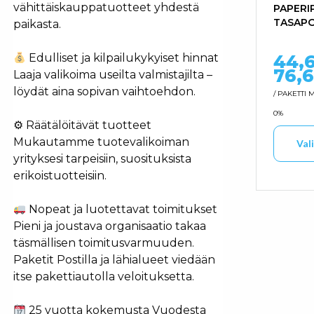
vähittäiskauppatuotteet yhdestä
PAPERI
TASAP
paikasta.
44,
Edulliset ja kilpailukykyiset hinnat
76,
Laaja valikoima useilta valmistajilta –
löydät aina sopivan vaihtoehdon.
/ PAKETTI
M
0%
⚙ Räätälöitävät tuotteet
Mukautamme tuotevalikoiman
Val
yrityksesi tarpeisiin, suosituksista
erikoistuotteisiin.
Tällä t
Nopeat ja luotettavat toimitukset
Pieni ja joustava organisaatio takaa
täsmällisen toimitusvarmuuden.
Paketit Postilla ja lähialueet viedään
itse pakettiautolla veloituksetta.
25 vuotta kokemusta Vuodesta