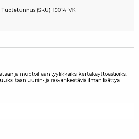
Tuotetunnus (SKU):
19014_VK
n ja muotoillaan tyylikkäiksi kertakäyttöastioiksi.
uksiltaan uunin- ja rasvankestäviä ilman lisättyä
ä