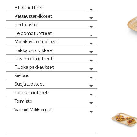
BIO-tuotteet
Toggle menu
Kattaustarvikkeet
Toggle menu
Kerta-astiat
Toggle menu
Leipomotuotteet
Toggle menu
Monikäyttö tuotteet
Toggle menu
Pakkaustarvikkeet
Toggle menu
Ravintolatuotteet
Toggle menu
Ruoka pakkaukset
Toggle menu
Siivous
Toggle menu
Suojatuotteet
Toggle menu
Tarjoustuotteet
Toggle menu
Toimisto
Toggle menu
Valmiit Valikoimat
Toggle menu