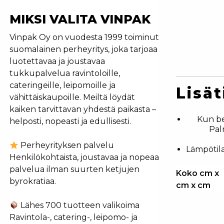
MIKSI VALITA VINPAK
Vinpak Oy on vuodesta 1999 toiminut
suomalainen perheyritys, joka tarjoaa
luotettavaa ja joustavaa
tukkupalvelua ravintoloille,
cateringeille, leipomoille ja
Lisät
vähittäiskaupoille. Meiltä löydät
kaiken tarvittavan yhdestä paikasta –
Kun be
helposti, nopeasti ja edullisesti.
Pal
Perheyrityksen palvelu
Lämpötila
Henkilökohtaista, joustavaa ja nopeaa
palvelua ilman suurten ketjujen
Koko cm x
byrokratiaa.
cm x cm
Lähes 700 tuotteen valikoima
Ravintola-, catering-, leipomo- ja