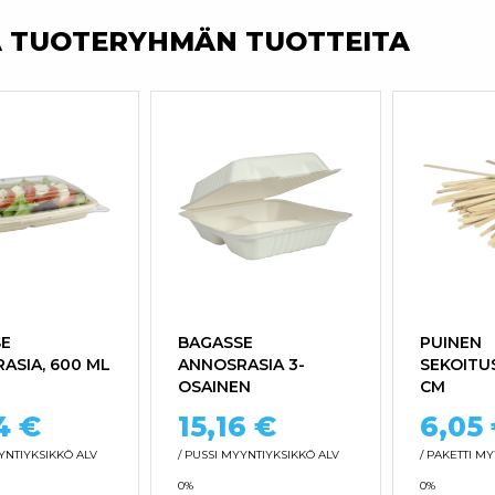
A TUOTERYHMÄN TUOTTEITA
E
BAGASSE
PUINEN
ASIA, 600 ML
ANNOSRASIA 3-
SEKOITU
OSAINEN
CM
74
€
15,16
€
6,05
NTIYKSIKKÖ ALV
/ PUSSI
MYYNTIYKSIKKÖ ALV
/ PAKETTI
MY
0%
0%