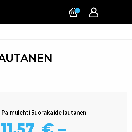
0
LAUTANEN
Palmulehti Suorakaide lautanen
11,57
€
–