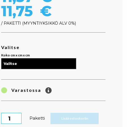
Hintaluokk
11,75
€
/ PAKETTI
MYYNTIYKSIKKÖ ALV 0%
Valitse
Koko cm x cm x cm
Varastossa
Palmulehti Suorakaide lautanen määrä
Paketti
Lisää ostoskoriin