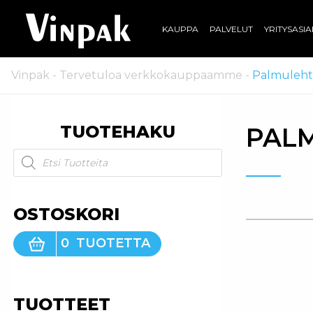
KAUPPA
PALVELUT
YRITYSASI
Vinpak
-
Tervetuloa verkkokauppaamme
-
Palmuleht
TUOTEHAKU
PALM
Products search
OSTOSKORI
0
TUOTETTA
TUOTTEET