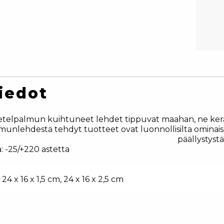
iedot
telpalmun kuihtuneet lehdet tippuvat maahan, ne kerätää
munlehdestä tehdyt tuotteet ovat luonnollisilta ominaisu
päällystyst
: -25/+220 astetta
24 x 16 x 1,5 cm, 24 x 16 x 2,5 cm