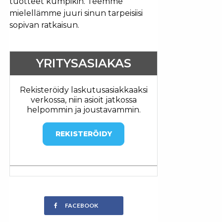
tuotteet kumpikin. Teemme
mielellämme juuri sinun tarpeisiisi
sopivan ratkaisun.
YRITYSASIAKAS
Rekisteröidy laskutusasiakkaaksi
verkossa, niin asioit jatkossa
helpommin ja joustavammin.
REKISTERÖIDY
FACEBOOK