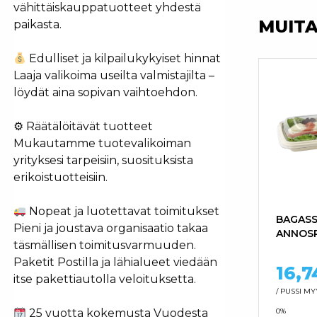
vähittäiskauppatuotteet yhdestä
MUIT
paikasta.
Edulliset ja kilpailukykyiset hinnat
Laaja valikoima useilta valmistajilta –
löydät aina sopivan vaihtoehdon.
⚙ Räätälöitävät tuotteet
Mukautamme tuotevalikoiman
yrityksesi tarpeisiin, suosituksista
erikoistuotteisiin.
Nopeat ja luotettavat toimitukset
BAGASS
Pieni ja joustava organisaatio takaa
ANNOSR
täsmällisen toimitusvarmuuden.
Paketit Postilla ja lähialueet viedään
16,
itse pakettiautolla veloituksetta.
/ PUSSI
MYY
0%
25 vuotta kokemusta Vuodesta