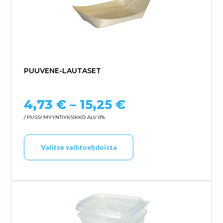
PUUVENE-LAUTASET
Hintaluokka: 4
4,73
€
–
15,25
€
/ PUSSI
MYYNTIYKSIKKÖ ALV 0%
Tällä tuotteella on us
Valitse vaihtoehdoista