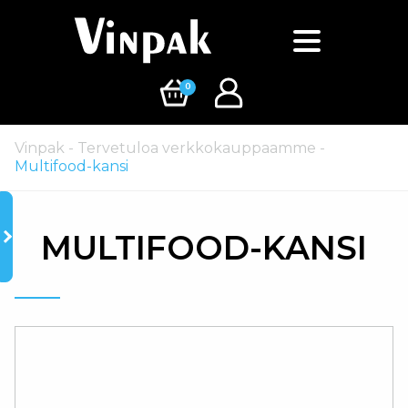
0
Vinpak
-
Tervetuloa verkkokauppaamme
-
Multifood-kansi
MULTIFOOD-KANSI