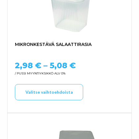
MIKRONKESTÄVÄ SALAATTIRASIA
Hintaluokka: 2,
2,98
€
–
5,08
€
/ PUSSI
MYYNTIYKSIKKÖ ALV 0%
Tällä tuotteella on us
Valitse vaihtoehdoista