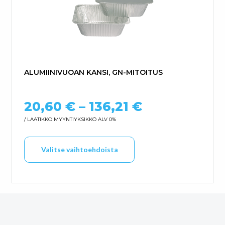
ALUMIINIVUOAN KANSI, GN-MITOITUS
Hintaluokka:
20,60
€
–
136,21
€
/ LAATIKKO
MYYNTIYKSIKKÖ ALV 0%
Tällä tuotteella on us
Valitse vaihtoehdoista