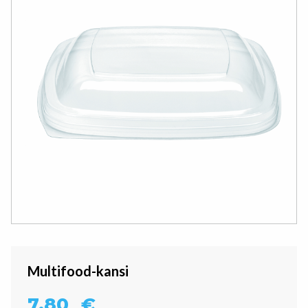
Multifood-kansi
7,80
€