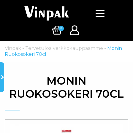
0
Vinpak
-
Tervetuloa verkkokauppaamme
-
Monin
Ruokosokeri 70cl
MONIN
RUOKOSOKERI 70CL