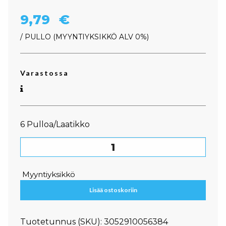
9,79
€
/ PULLO
MYYNTIYKSIKKÖ ALV 0%
Varastossa
6 Pulloa/Laatikko
Monin Ruokosokeri 70cl määrä
Myyntiyksikkö
Lisää ostoskoriin
Tuotetunnus (SKU):
3052910056384