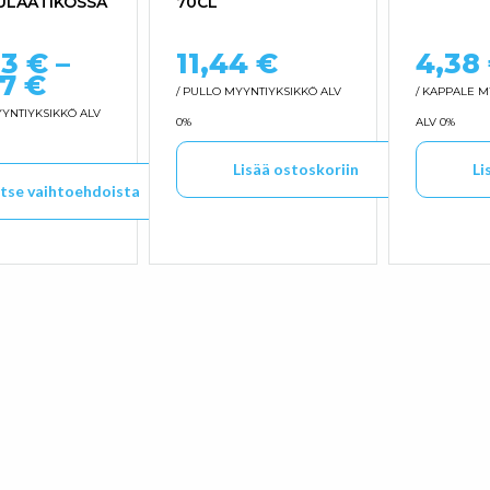
ULAATIKOSSA
70CL
63
€
–
11,44
€
4,38
Hintaluokka: 24,63 € - 36,37 €
37
€
/ PULLO
MYYNTIYKSIKKÖ ALV
/ KAPPALE
M
YNTIYKSIKKÖ ALV
0%
ALV 0%
Lisää ostoskoriin
Li
itse vaihtoehdoista
uotteella on useampi muunnelma. Voit tehdä valinnat tuo