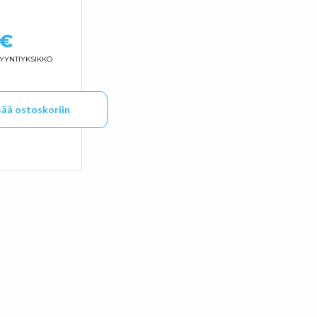
€
YYNTIYKSIKKÖ
sää ostoskoriin
tteen sivulla.