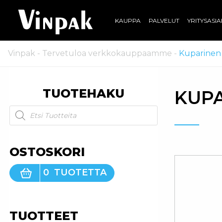
KAUPPA
PALVELUT
YRITYSASI
Vinpak
-
Tervetuloa verkkokauppaamme
-
Kuparinen s
TUOTEHAKU
KUPA
Products search
OSTOSKORI
0
TUOTETTA
TUOTTEET