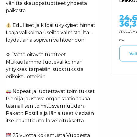
LEIKKU
vähittäiskauppatuotteet yhdestä
paikasta.
24,
36,
Edulliset ja kilpailukykyiset hinnat
/ RULLA
MY
Laaja valikoima useilta valmistajilta –
löydät aina sopivan vaihtoehdon.
0%
Val
⚙ Räätälöitävät tuotteet
Mukautamme tuotevalikoiman
yrityksesi tarpeisiin, suosituksista
Tällä t
erikoistuotteisiin.
Nopeat ja luotettavat toimitukset
Pieni ja joustava organisaatio takaa
täsmällisen toimitusvarmuuden.
Paketit Postilla ja lähialueet viedään
itse pakettiautolla veloituksetta.
25 vuotta kokemusta Vuodesta