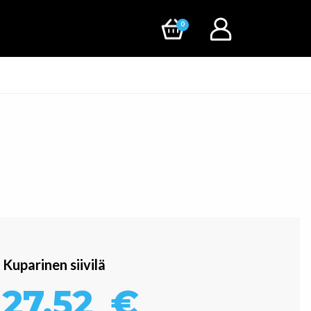
0
Kuparinen siivilä
27,52
€