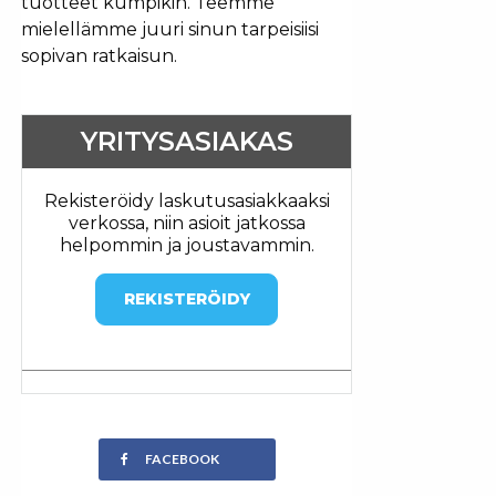
tuotteet kumpikin. Teemme
mielellämme juuri sinun tarpeisiisi
sopivan ratkaisun.
YRITYSASIAKAS
Rekisteröidy laskutusasiakkaaksi
verkossa, niin asioit jatkossa
helpommin ja joustavammin.
REKISTERÖIDY
FACEBOOK