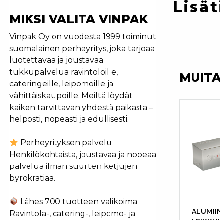
Lisät
MIKSI VALITA VINPAK
Vinpak Oy on vuodesta 1999 toiminut
suomalainen perheyritys, joka tarjoaa
luotettavaa ja joustavaa
tukkupalvelua ravintoloille,
MUIT
cateringeille, leipomoille ja
vähittäiskaupoille. Meiltä löydät
kaiken tarvittavan yhdestä paikasta –
helposti, nopeasti ja edullisesti.
Perheyrityksen palvelu
Henkilökohtaista, joustavaa ja nopeaa
palvelua ilman suurten ketjujen
byrokratiaa.
Lähes 700 tuotteen valikoima
ALUMII
Ravintola-, catering-, leipomo- ja