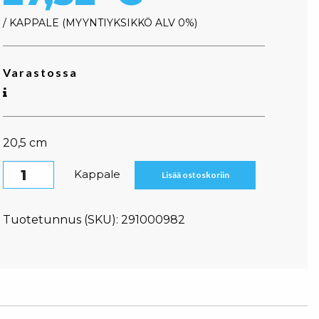
/ KAPPALE
MYYNTIYKSIKKÖ ALV 0%
Varastossa
20,5 cm
Kuparinen siivilä määrä
Kappale
Lisää ostoskoriin
Tuotetunnus (SKU):
291000982