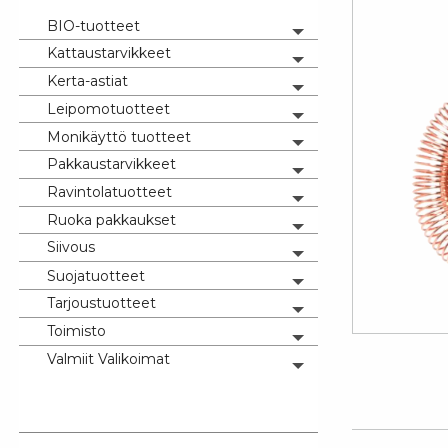
BIO-tuotteet
Toggle menu
Kattaustarvikkeet
Toggle menu
Kerta-astiat
Toggle menu
Leipomotuotteet
Toggle menu
Monikäyttö tuotteet
Toggle menu
Pakkaustarvikkeet
Toggle menu
Ravintolatuotteet
Toggle menu
Ruoka pakkaukset
Toggle menu
Siivous
Toggle menu
Suojatuotteet
Toggle menu
Tarjoustuotteet
Toggle menu
Toimisto
Toggle menu
Valmiit Valikoimat
Toggle menu