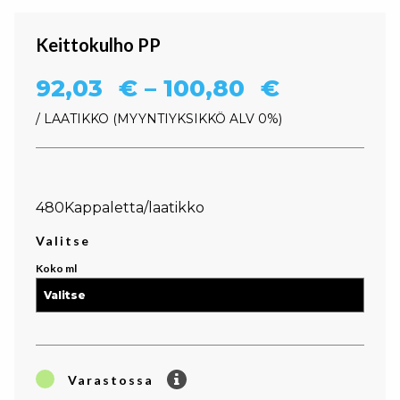
Keittokulho PP
Hintaluok
92,03
€
–
100,80
€
/ LAATIKKO
MYYNTIYKSIKKÖ ALV 0%
480Kappaletta/laatikko
Valitse
Koko ml
Varastossa