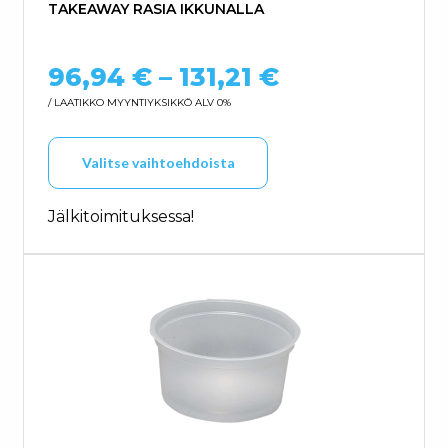
TAKEAWAY RASIA IKKUNALLA
Hintaluokka:
96,94
€
–
131,21
€
/ LAATIKKO
MYYNTIYKSIKKÖ ALV 0%
Tällä tuotteella on us
Valitse vaihtoehdoista
Jälkitoimituksessa!