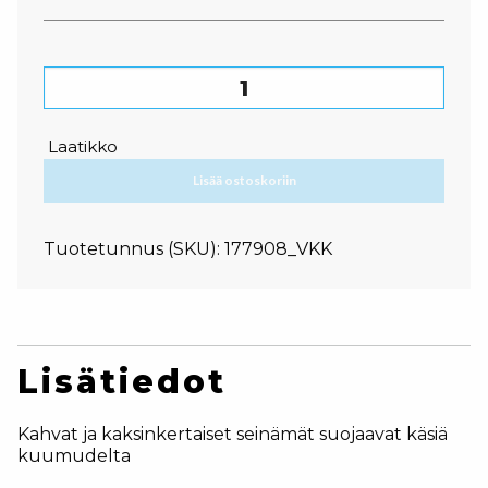
Keittokulho PP määrä
Laatikko
Lisää ostoskoriin
Tuotetunnus (SKU):
177908_VKK
Lisätiedot
Kahvat ja kaksinkertaiset seinämät suojaavat käsiä
kuumudelta