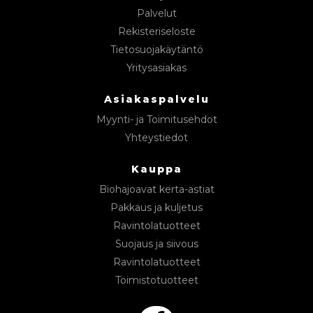
Palvelut
Rekisteriseloste
Tietosuojakäytäntö
Yritysasiakas
Asiakaspalvelu
Myynti- ja Toimitusehdot
Yhteystiedot
Kauppa
Biohajoavat kerta-astiat
Pakkaus ja kuljetus
Ravintolatuotteet
Suojaus ja siivous
Ravintolatuotteet
Toimistotuotteet