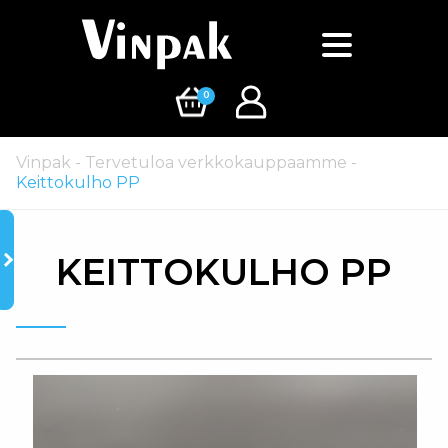
0
Vinpak
-
Tervetuloa verkkokauppaamme
-
Keittokulho PP
KEITTOKULHO PP