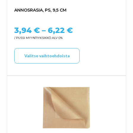
ANNOSRASIA, PS, 9,5 CM
Hintaluokka: 3,
3,94
€
–
6,22
€
/ PUSSI
MYYNTIYKSIKKÖ ALV 0%
Tällä tuotteella on us
Valitse vaihtoehdoista