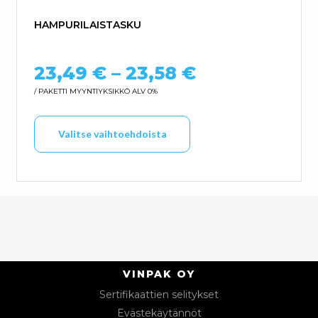
HAMPURILAISTASKU
Hintaluokka:
23,49
€
–
23,58
€
/ PAKETTI
MYYNTIYKSIKKÖ ALV 0%
Tällä tuotteella on us
Valitse vaihtoehdoista
VINPAK OY
Sertifikaattien selitykset
Evästekäytännöt