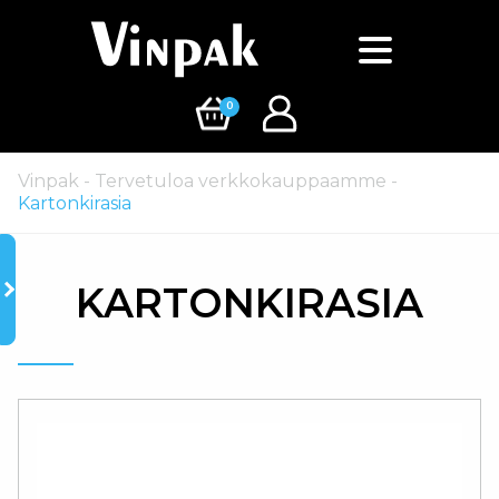
0
Vinpak
-
Tervetuloa verkkokauppaamme
-
Kartonkirasia
KARTONKIRASIA