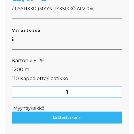
/ LAATIKKO
MYYNTIYKSIKKÖ ALV 0%
Varastossa
Kartonki + PE
1200 ml
110 Kappaletta/Laatikko
Kartonkirasia määrä
Myyntiyksikkö
Lisää ostoskoriin