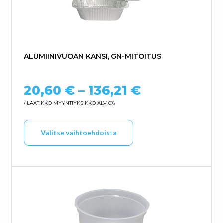
ALUMIINIVUOAN KANSI, GN-MITOITUS
Hintaluokka:
20,60
€
–
136,21
€
/ LAATIKKO
MYYNTIYKSIKKÖ ALV 0%
Tällä tuotteella on us
Valitse vaihtoehdoista