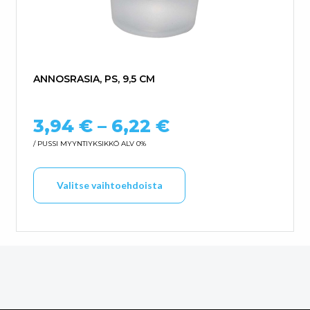
ANNOSRASIA, PS, 9,5 CM
Hintaluokka: 3,
3,94
€
–
6,22
€
/ PUSSI
MYYNTIYKSIKKÖ ALV 0%
Tällä tuotteella on us
Valitse vaihtoehdoista