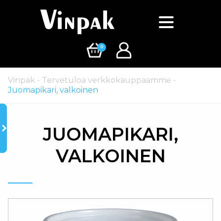
0
Vinpak
-
Tervetuloa verkkokauppaamme
-
Juomapikari, valkoinen
JUOMAPIKARI,
VALKOINEN