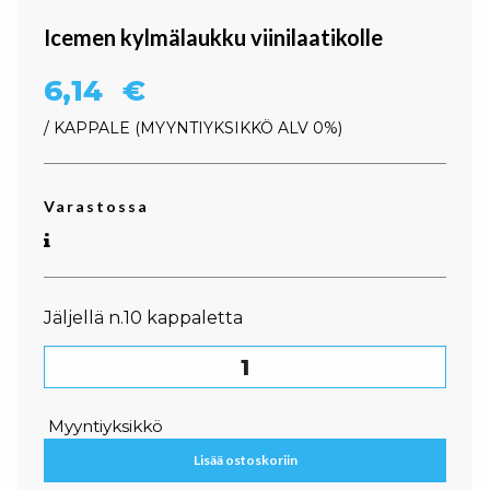
Icemen kylmälaukku viinilaatikolle
6,14
€
/ KAPPALE
MYYNTIYKSIKKÖ ALV 0%
Varastossa
Jäljellä n.10 kappaletta
Icemen kylmälaukku viinilaatikolle määrä
Myyntiyksikkö
Lisää ostoskoriin