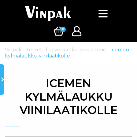
0
Vinpak
-
Tervetuloa verkkokauppaamme
-
Icemen
kylmälaukku viinilaatikolle
ICEMEN
KYLMÄLAUKKU
VIINILAATIKOLLE