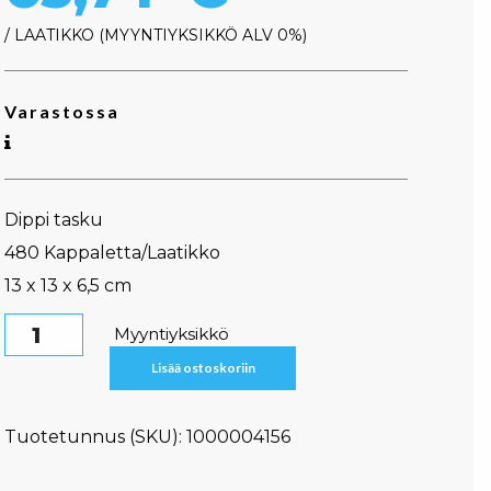
/ LAATIKKO
MYYNTIYKSIKKÖ ALV 0%
Varastossa
Dippi tasku
480 Kappaletta/Laatikko
13 x 13 x 6,5 cm
Grillirasia,taskulla määrä
Myyntiyksikkö
Lisää ostoskoriin
Tuotetunnus (SKU):
1000004156