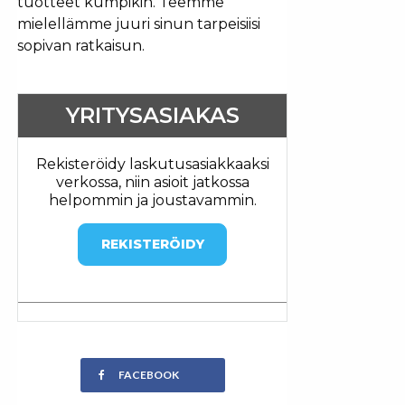
tuotteet kumpikin. Teemme
mielellämme juuri sinun tarpeisiisi
sopivan ratkaisun.
YRITYSASIAKAS
Rekisteröidy laskutusasiakkaaksi
verkossa, niin asioit jatkossa
helpommin ja joustavammin.
REKISTERÖIDY
FACEBOOK