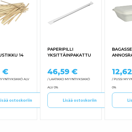
PAPERIPILLI
BAGASSE
USTIKKU 14
YKSITTÄINPAKATTU
ANNOSRA
2
€
46,59
€
12,6
YYNTIYKSIKKÖ ALV
/ LAATIKKO
MYYNTIYKSIKKÖ
/ PUSSI
MYYN
ALV 0%
0%
Lisää ostoskoriin
Lisää ostoskoriin
Li