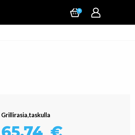
0
Grillirasia,taskulla
65,74
€