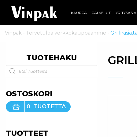
KAUPPA
PALVELUT
YRITYSASI
Vinpak
-
Tervetuloa verkkokauppaamme
-
Grillirasia,
TUOTEHAKU
GRIL
Products search
OSTOSKORI
0
TUOTETTA
TUOTTEET