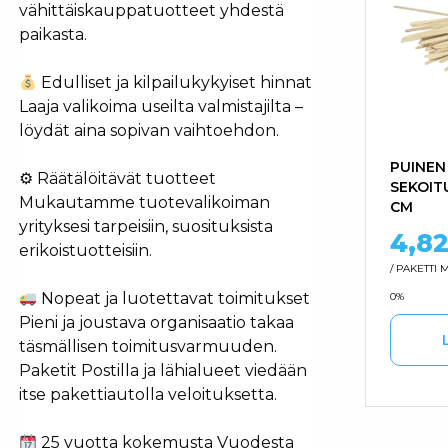
vähittäiskauppatuotteet yhdestä
paikasta.
Edulliset ja kilpailukykyiset hinnat
Laaja valikoima useilta valmistajilta –
löydät aina sopivan vaihtoehdon.
PUINEN
⚙ Räätälöitävät tuotteet
SEKOIT
Mukautamme tuotevalikoiman
CM
yrityksesi tarpeisiin, suosituksista
4,8
erikoistuotteisiin.
/ PAKETTI
M
Nopeat ja luotettavat toimitukset
0%
Pieni ja joustava organisaatio takaa
täsmällisen toimitusvarmuuden.
Paketit Postilla ja lähialueet viedään
itse pakettiautolla veloituksetta.
25 vuotta kokemusta Vuodesta