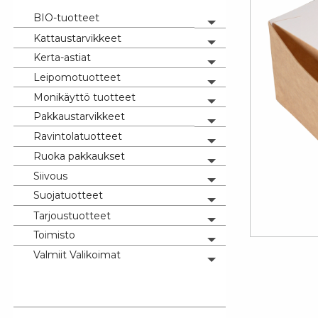
BIO-tuotteet
Toggle menu
Kattaustarvikkeet
Toggle menu
Kerta-astiat
Toggle menu
Leipomotuotteet
Toggle menu
Monikäyttö tuotteet
Toggle menu
Pakkaustarvikkeet
Toggle menu
Ravintolatuotteet
Toggle menu
Ruoka pakkaukset
Toggle menu
Siivous
Toggle menu
Suojatuotteet
Toggle menu
Tarjoustuotteet
Toggle menu
Toimisto
Toggle menu
Valmiit Valikoimat
Toggle menu