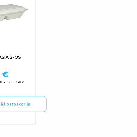
SIA 2-OS
2
€
TIYKSIKKÖ ALV
sää ostoskoriin