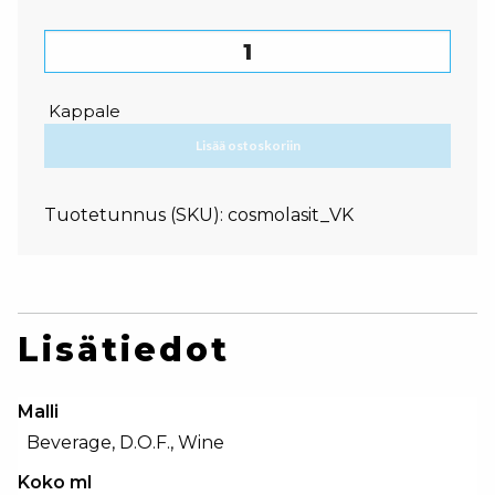
Cosmopolitan wine -lasi määrä
Kappale
Lisää ostoskoriin
Tuotetunnus (SKU):
cosmolasit_VK
Lisätiedot
Malli
Beverage, D.O.F., Wine
Koko ml