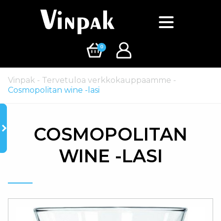
0
Vinpak
-
Tervetuloa verkkokauppaamme
-
Cosmopolitan wine -lasi
COSMOPOLITAN
WINE -LASI