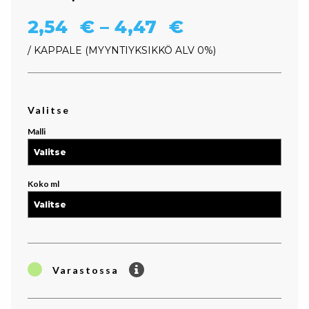
Hintaluokka:
2,54
€
–
4,47
€
/ KAPPALE
MYYNTIYKSIKKÖ ALV 0%
Valitse
Malli
Koko ml
Varastossa