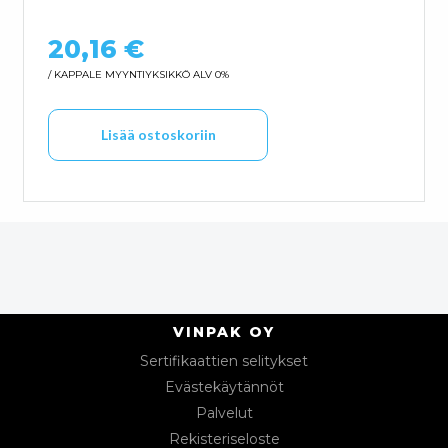
20,16
€
/ KAPPALE
MYYNTIYKSIKKÖ ALV 0%
Lisää ostoskoriin
VINPAK OY
Sertifikaattien selitykset
Evästekäytännöt
Palvelut
Rekisteriseloste