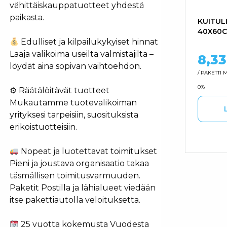
vähittäiskauppatuotteet yhdestä
paikasta.
KUITULI
40X60
Edulliset ja kilpailukykyiset hinnat
Laaja valikoima useilta valmistajilta –
8,3
löydät aina sopivan vaihtoehdon.
/ PAKETTI
M
0%
⚙ Räätälöitävät tuotteet
Mukautamme tuotevalikoiman
yrityksesi tarpeisiin, suosituksista
erikoistuotteisiin.
Nopeat ja luotettavat toimitukset
Pieni ja joustava organisaatio takaa
täsmällisen toimitusvarmuuden.
Paketit Postilla ja lähialueet viedään
itse pakettiautolla veloituksetta.
25 vuotta kokemusta Vuodesta