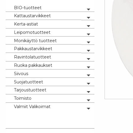
BIO-tuotteet
Toggle menu
Kattaustarvikkeet
Toggle menu
Kerta-astiat
Toggle menu
Leipomotuotteet
Toggle menu
Monikäyttö tuotteet
Toggle menu
Pakkaustarvikkeet
Toggle menu
Ravintolatuotteet
Toggle menu
Ruoka pakkaukset
Toggle menu
Siivous
Toggle menu
Suojatuotteet
Toggle menu
Tarjoustuotteet
Toggle menu
Toimisto
Toggle menu
Valmiit Valikoimat
Toggle menu