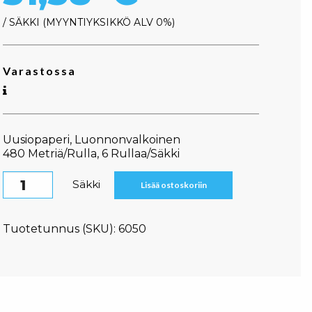
/ SÄKKI
MYYNTIYKSIKKÖ ALV 0%
Varastossa
Uusiopaperi, Luonnonvalkoinen
480 Metriä/Rulla, 6 Rullaa/Säkki
Care-Ness Jumbo wc-paperi, 1-kertainen määrä
Säkki
Lisää ostoskoriin
Tuotetunnus (SKU):
6050