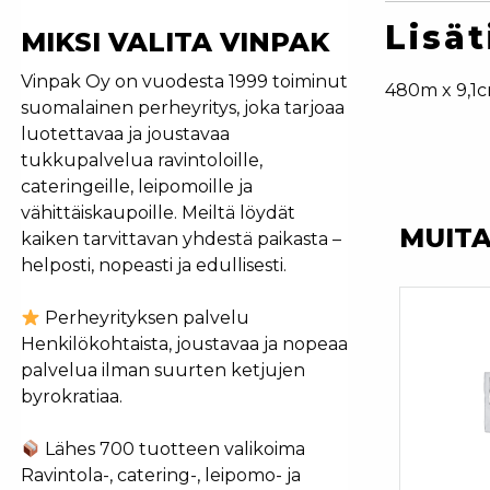
Lisät
MIKSI VALITA VINPAK
Vinpak Oy on vuodesta 1999 toiminut
480m x 9,1
suomalainen perheyritys, joka tarjoaa
luotettavaa ja joustavaa
tukkupalvelua ravintoloille,
cateringeille, leipomoille ja
vähittäiskaupoille. Meiltä löydät
MUIT
kaiken tarvittavan yhdestä paikasta –
helposti, nopeasti ja edullisesti.
Perheyrityksen palvelu
Henkilökohtaista, joustavaa ja nopeaa
palvelua ilman suurten ketjujen
byrokratiaa.
Lähes 700 tuotteen valikoima
Ravintola-, catering-, leipomo- ja