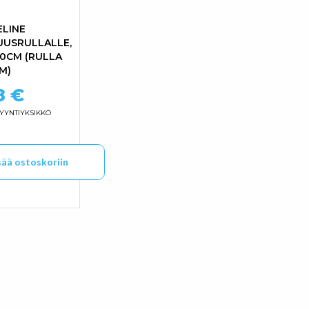
ELINE
UUSRULLALLE,
50CM (RULLA
M)
41,63 € - 92,03 €
8
€
YYNTIYKSIKKÖ
sää ostoskoriin
ma. Voit tehdä valinnat tuotteen sivulla.