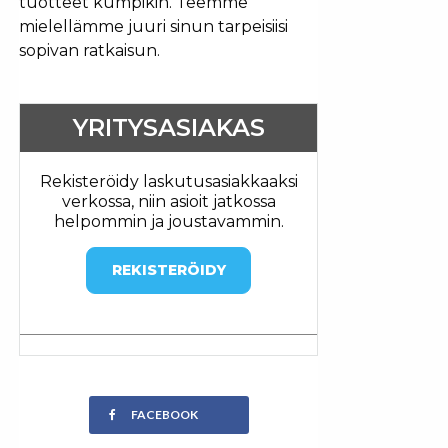
tuotteet kumpikin. Teemme
mielellämme juuri sinun tarpeisiisi
sopivan ratkaisun.
YRITYSASIAKAS
Rekisteröidy laskutusasiakkaaksi
verkossa, niin asioit jatkossa
helpommin ja joustavammin.
REKISTERÖIDY
FACEBOOK