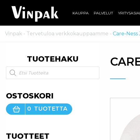
KAUPPA
PALVELUT
YRITYSASI
Vinpak
-
Tervetuloa verkkokauppaamme
-
Care-Ness 
TUOTEHAKU
CARE
Products search
OSTOSKORI
0
TUOTETTA
TUOTTEET