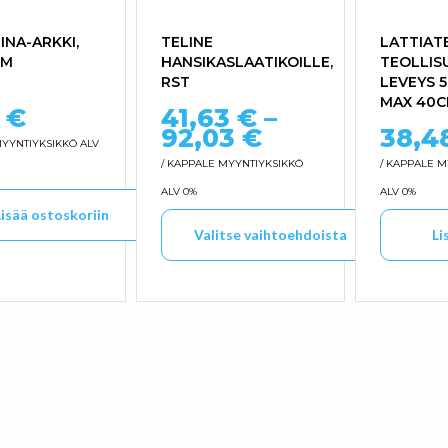
INA-ARKKI,
TELINE
LATTIAT
CM
HANSIKASLAATIKOILLE,
TEOLLIS
RST
LEVEYS 
MAX 40C
3
€
41,63
€
–
Hintaluokka: 
92,03
€
38,4
YYNTIYKSIKKÖ ALV
/ KAPPALE
MYYNTIYKSIKKÖ
/ KAPPALE
M
ALV 0%
ALV 0%
Lisää ostoskoriin
Valitse vaihtoehdoista
Li
Tällä tuotteella on useampi muunnel