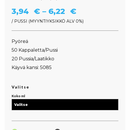
Hintaluokka: 
3,94
€
–
6,22
€
/ PUSSI
MYYNTIYKSIKKÖ ALV 0%
Pyöreä
50 Kappaletta/Pussi
20 Pussia/Laatikko
Käyvä kansi: 5085
Valitse
Koko ml