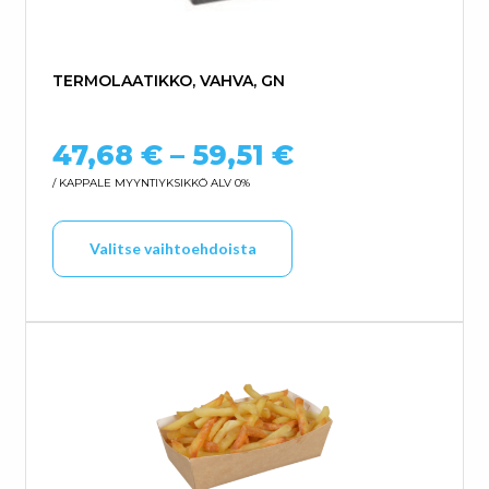
TERMOLAATIKKO, VAHVA, GN
Hintaluokka: 
47,68
€
–
59,51
€
/ KAPPALE
MYYNTIYKSIKKÖ ALV 0%
Tällä tuotteella on us
Valitse vaihtoehdoista