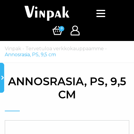
0
Vinpak
-
Tervetuloa verkkokauppaamme
-
Annosrasia, PS, 9,5 cm
ANNOSRASIA, PS, 9,5
CM