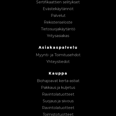
Sertifikaattien selitykset
Evästekäytännöt
Palvelut
Rekisteriseloste
Tietosuojakäytäntö
Yritysasiakas
Asiakaspalvelu
Myynti- ja Toimitusehdot
Yhteystiedot
Kauppa
Biohajoavat kerta-astiat
Pakkaus ja kuljetus
Ravintolatuotteet
Suojaus ja siivous
Ravintolatuotteet
Toimistotuotteet