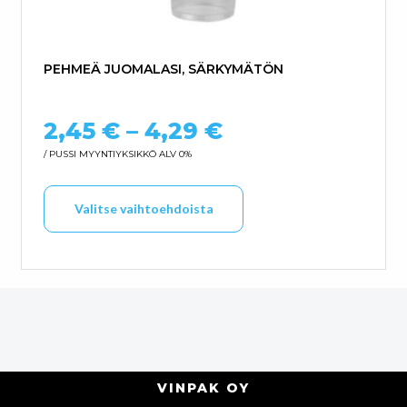
PEHMEÄ JUOMALASI, SÄRKYMÄTÖN
Hintaluokka: 2,
2,45
€
–
4,29
€
/ PUSSI
MYYNTIYKSIKKÖ ALV 0%
Tällä tuotteella on us
Valitse vaihtoehdoista
VINPAK OY