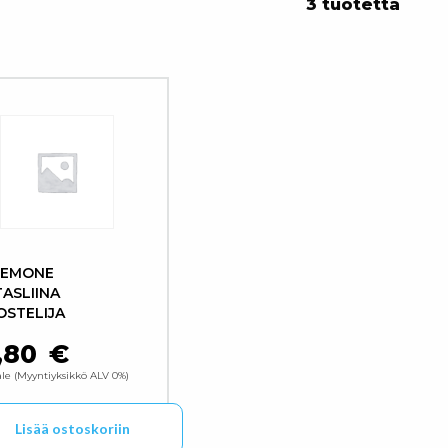
3 tuotetta
TEMONE
ASLIINA
STELIJA
,80
€
52,59 €
ale
Myyntiyksikkö ALV 0%
Lisää ostoskoriin