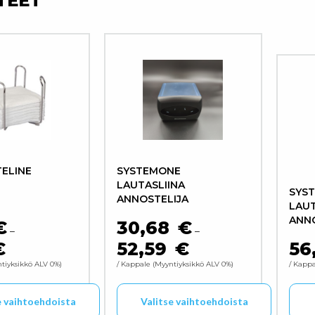
TEET
TELINE
SYSTEMONE
LAUTASLIINA
SYS
ANNOSTELIJA
LAUT
ANNO
€
30,68
€
–
–
€
52,59
€
56
HINTALUOKKA: 5,26 € - 6,14 €
HINTALUOKKA: 30,68 € - 
tiyksikkö ALV 0%
/ Kappale
Myyntiyksikkö ALV 0%
/ Kapp
e vaihtoehdoista
Valitse vaihtoehdoista