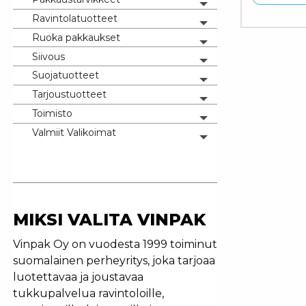
Toggle menu
Ravintolatuotteet
Tällä tuo
Toggle menu
Ruoka pakkaukset
Toggle menu
Siivous
Toggle menu
Suojatuotteet
Toggle menu
Tarjoustuotteet
Toggle menu
Toimisto
Toggle menu
Valmiit Valikoimat
Toggle menu
MIKSI VALITA VINPAK
Vinpak Oy on vuodesta 1999 toiminut
suomalainen perheyritys, joka tarjoaa
luotettavaa ja joustavaa
tukkupalvelua ravintoloille,