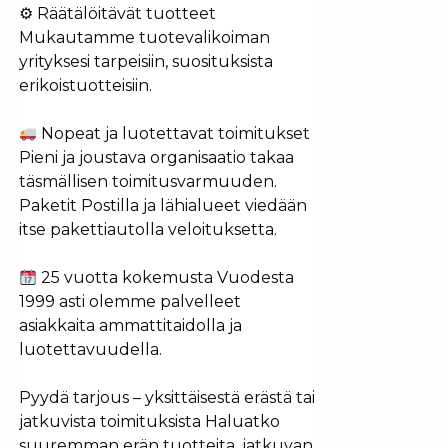
⚙ Räätälöitävät tuotteet
Mukautamme tuotevalikoiman
yrityksesi tarpeisiin, suosituksista
erikoistuotteisiin.
Nopeat ja luotettavat toimitukset
Pieni ja joustava organisaatio takaa
täsmällisen toimitusvarmuuden.
Paketit Postilla ja lähialueet viedään
itse pakettiautolla veloituksetta.
25 vuotta kokemusta Vuodesta
1999 asti olemme palvelleet
asiakkaita ammattitaidolla ja
luotettavuudella.
Pyydä tarjous – yksittäisestä erästä tai
jatkuvista toimituksista Haluatko
suuremman erän tuotteita, jatkuvan