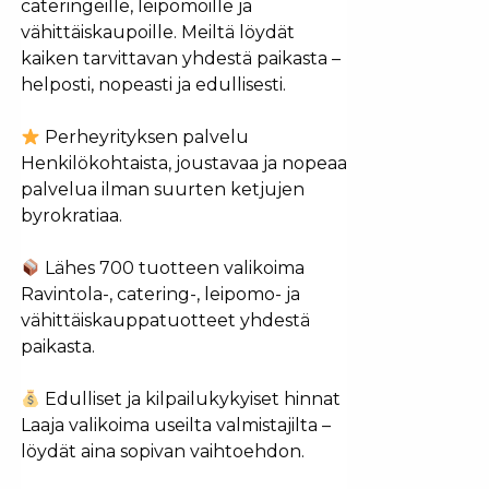
cateringeille, leipomoille ja
vähittäiskaupoille. Meiltä löydät
kaiken tarvittavan yhdestä paikasta –
helposti, nopeasti ja edullisesti.
Perheyrityksen palvelu
Henkilökohtaista, joustavaa ja nopeaa
palvelua ilman suurten ketjujen
byrokratiaa.
Lähes 700 tuotteen valikoima
Ravintola-, catering-, leipomo- ja
vähittäiskauppatuotteet yhdestä
paikasta.
Edulliset ja kilpailukykyiset hinnat
Laaja valikoima useilta valmistajilta –
löydät aina sopivan vaihtoehdon.