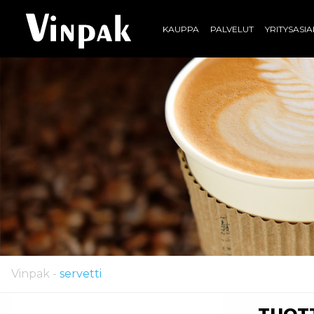
KAUPPA
PALVELUT
YRITYSASI
Vinpak
-
servetti