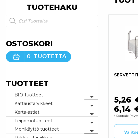
TUOT
TUOTEHAKU
Products search
OSTOSKORI
0
TUOTETTA
SERVETTI
TUOTTEET
BIO-tuotteet
5,26
Toggle menu
Kattaustarvikkeet
Toggle menu
6,14
Kerta-astiat
Toggle menu
/ Kappale
Myyn
Leipomotuotteet
Toggle menu
Monikäyttö tuotteet
Valits
Toggle menu
Pakkaustarvikkeet