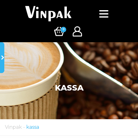
0
KASSA
Vinpak
-
kassa