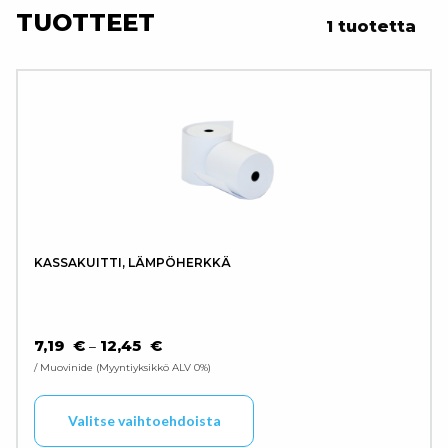
TUOTTEET
1 tuotetta
KASSAKUITTI, LÄMPÖHERKKÄ
HINTALUOKKA: 7,19 € - 12,45 €
7,19
€
12,45
€
–
/ Muovinide
Myyntiyksikkö ALV 0%
Tällä tuotteella on use
Valitse vaihtoehdoista