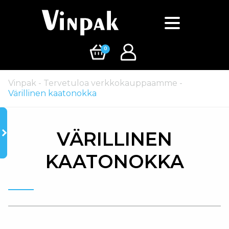
0
Vinpak
-
Tervetuloa verkkokauppaamme
-
Värillinen kaatonokka
VÄRILLINEN
KAATONOKKA