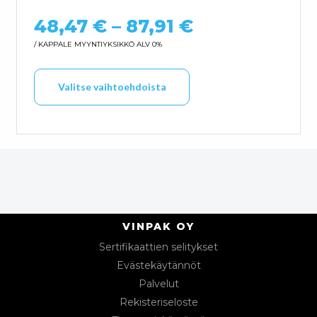
Hintaluokka: 
48,47
€
–
87,91
€
/ KAPPALE
MYYNTIYKSIKKÖ ALV 0%
Tällä tuotteella on us
Valitse vaihtoehdoista
VINPAK OY
Sertifikaattien selitykset
Evästekäytännöt
Palvelut
Rekisteriseloste