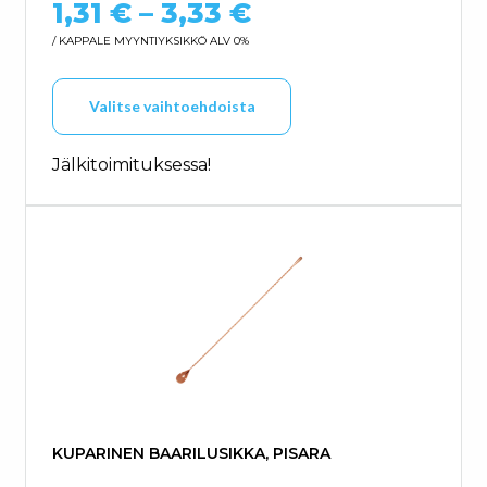
Hintaluokka: 1,3
1,31
€
–
3,33
€
/ KAPPALE
MYYNTIYKSIKKÖ ALV 0%
Tällä tuotteella on us
Valitse vaihtoehdoista
Jälkitoimituksessa!
KUPARINEN BAARILUSIKKA, PISARA