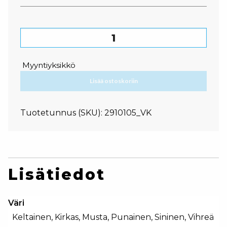
Värillinen kaatonokka määrä
Myyntiyksikkö
Lisää ostoskoriin
Tuotetunnus (SKU):
2910105_VK
Lisätiedot
Väri
Keltainen, Kirkas, Musta, Punainen, Sininen, Vihreä