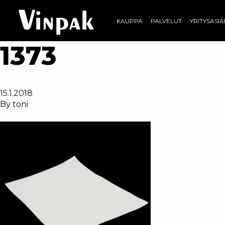
KAUPPA
PALVELUT
YRITYSASI
1373
15.1.2018
By
toni