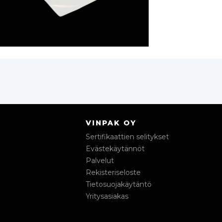
VINPAK OY
Sertifikaattien selitykset
Evästekäytännöt
Palvelut
Rekisteriseloste
Tietosuojakäytäntö
Yritysasiakas