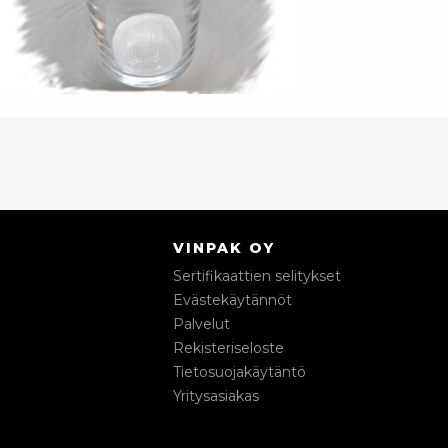
VINPAK OY
Sertifikaattien selitykset
Evästekäytännöt
Palvelut
Rekisteriseloste
Tietosuojakäytäntö
Yritysasiakas