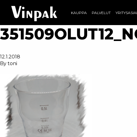
KAUPPA
PALVELUT
YRITYSASI
351509OLUT12_N
12.1.2018
By
toni