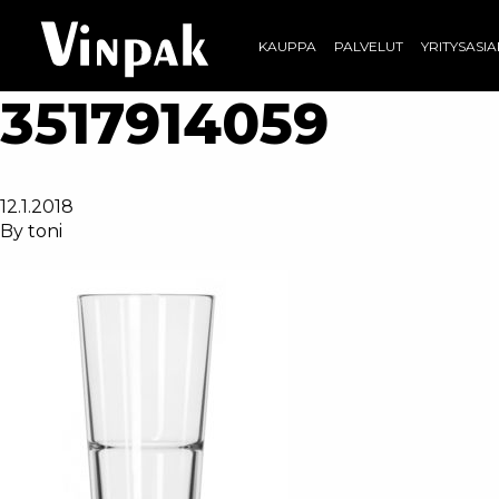
KAUPPA
PALVELUT
YRITYSASI
3517914059
12.1.2018
By
toni