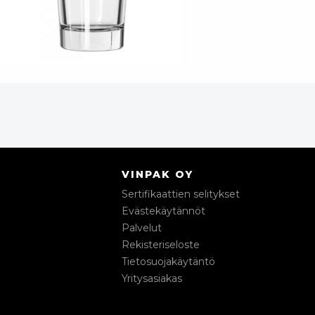
VINPAK OY
Sertifikaattien selitykset
Evästekäytännöt
Palvelut
Rekisteriseloste
Tietosuojakäytäntö
Yritysasiakas