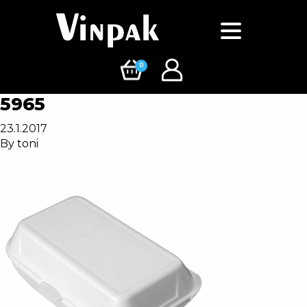
0
5965
23.1.2017
By
toni