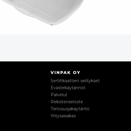
VINPAK OY
Sertifikaattien selitykset
Evästekäytännöt
Palvelut
Rekisteriseloste
Tietosuojakäytäntö
Yritysasiakas