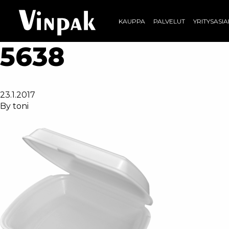
KAUPPA
PALVELUT
YRITYSASI
5638
23.1.2017
By
toni