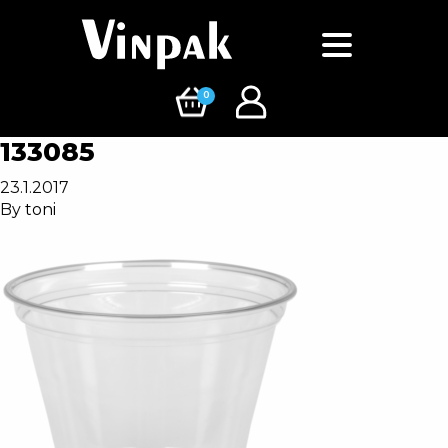
0
133085
23.1.2017
By
toni