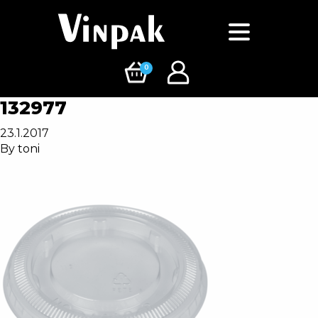
0
132977
23.1.2017
By
toni