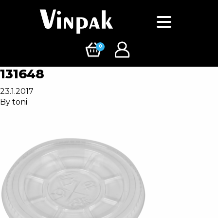
0
131648
23.1.2017
By
toni