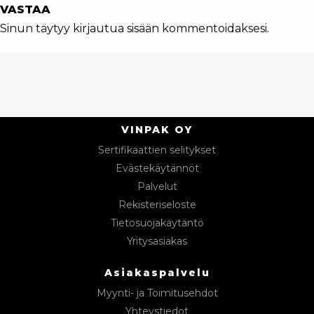
VASTAA
Sinun täytyy
kirjautua sisään
kommentoidaksesi.
VINPAK OY
Sertifikaattien selitykset
Evästekäytännöt
Palvelut
Rekisteriseloste
Tietosuojakäytäntö
Yritysasiakas
Asiakaspalvelu
Myynti- ja Toimitusehdot
Yhteystiedot