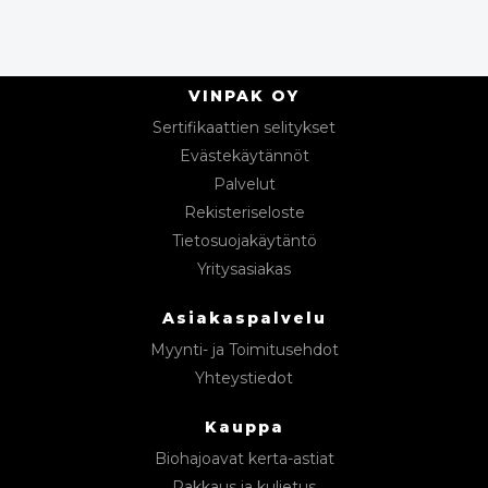
VINPAK OY
Sertifikaattien selitykset
Evästekäytännöt
Palvelut
Rekisteriseloste
Tietosuojakäytäntö
Yritysasiakas
Asiakaspalvelu
Myynti- ja Toimitusehdot
Yhteystiedot
Kauppa
Biohajoavat kerta-astiat
Pakkaus ja kuljetus