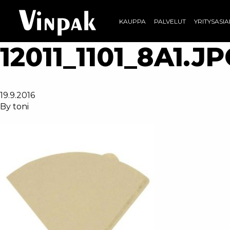
KAUPPA
PALVELUT
YRITYSASI
12011_1101_8A1.J
19.9.2016
By
toni