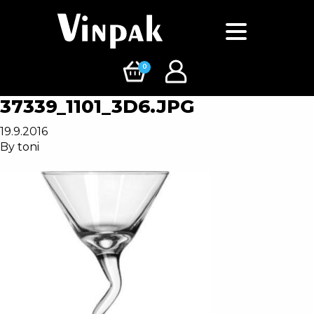
0
37339_1101_3D6.JPG
19.9.2016
By
toni