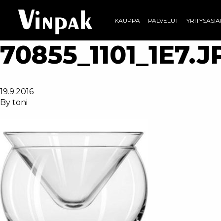
KAUPPA
PALVELUT
YRITYSASI
70855_1101_1E7.J
19.9.2016
By
toni