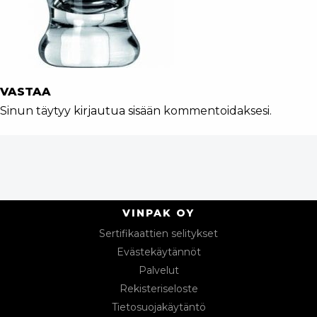
VASTAA
Sinun täytyy
kirjautua sisään
kommentoidaksesi.
VINPAK OY
Sertifikaattien selitykset
Evästekäytännöt
Palvelut
Rekisteriseloste
Tietosuojakäytäntö