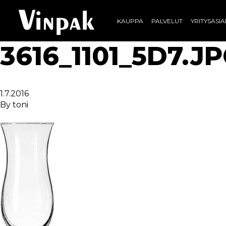
KAUPPA
PALVELUT
YRITYSASI
3616_1101_5D7.J
1.7.2016
By
toni